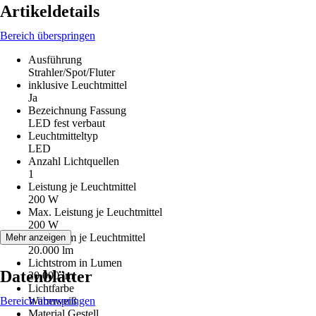
Artikeldetails
Bereich überspringen
Ausführung
Strahler/Spot/Fluter
inklusive Leuchtmittel
Ja
Bezeichnung Fassung
LED fest verbaut
Leuchtmitteltyp
LED
Anzahl Lichtquellen
1
Leistung je Leuchtmittel
200 W
Max. Leistung je Leuchtmittel
200 W
Lichtstrom je Leuchtmittel
Mehr anzeigen
20.000 lm
Lichtstrom in Lumen
Datenblätter
20.000 lm
Lichtfarbe
Bereich überspringen
Warmweiß
Material Gestell