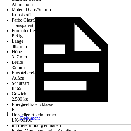
Aluminium
Material Glas/Schirm
Kunststoff
Farbe Glas/Schirm
Transparent
Form der Leuchte
Eckig
Länge
382 mm
Höhe
317 mm
Breite
35 mm
Einsatzbereich
Außen
Schutzart
IP 65
Gewicht
2,530 kg
Energieeffizienzklasse
F
Herstellerartikelnummer
Dokument
LX400106
Im Lieferumfang enthalten
Fluter, Montagematerial, Anleitung