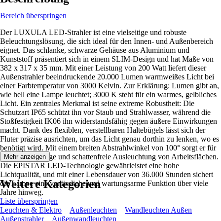
Bereich überspringen
Der LUXULA LED-Strahler ist eine vielseitige und robuste
Beleuchtungslösung, die sich ideal für den Innen- und Außenbereich
eignet. Das schlanke, schwarze Gehäuse aus Aluminium und
Kunststoff präsentiert sich in einem SLIM-Design und hat Maße von
382 x 317 x 35 mm. Mit einer Leistung von 200 Watt liefert dieser
Außenstrahler beeindruckende 20.000 Lumen warmweißes Licht bei
einer Farbtemperatur von 3000 Kelvin. Zur Erklärung: Lumen gibt an,
wie hell eine Lampe leuchtet; 3000 K steht für ein warmes, gelbliches
Licht. Ein zentrales Merkmal ist seine extreme Robustheit: Die
Schutzart IP65 schützt ihn vor Staub und Strahlwasser, während die
Stoßfestigkeit IK06 ihn widerstandsfähig gegen äußere Einwirkungen
macht. Dank des flexiblen, verstellbaren Haltebügels lässt sich der
Fluter präzise ausrichten, um das Licht genau dorthin zu lenken, wo es
benötigt wird. Mit einem breiten Abstrahlwinkel von 100° sorgt er für
eine gleichmäßige und schattenfreie Ausleuchtung von Arbeitsflächen.
Mehr anzeigen
Die EPISTAR LED-Technologie gewährleistet eine hohe
Lichtqualität, und mit einer Lebensdauer von 36.000 Stunden sichert
Weitere Kategorien
die Lampe eine verlässliche und wartungsarme Funktion über viele
Jahre hinweg.
Liste überspringen
Leuchten & Elektro
Außenleuchten
Wandleuchten Außen
Außenstrahler
Außenwandleuchten