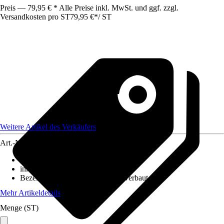
Preis — 79,95 € * Alle Preise inkl. MwSt. und ggf. zzgl.
Versandkosten pro ST
79,95 €
*
/
ST
Weitere Artikel des Verkäufers
Art.-Nr.
12584919
Ausführung
:
Strahler/Spot/Fluter
inklusive Leuchtmittel
:
Ja
Bezeichnung Fassung
:
LED fest verbaut
Mehr Artikeldetails
Menge (ST)