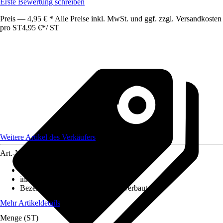
Erste Bewertung schreiben
Preis — 4,95 € * Alle Preise inkl. MwSt. und ggf. zzgl. Versandkosten
pro ST
4,95 €
*
/
ST
Weitere Artikel des Verkäufers
Art.-Nr.
12584922
Ausführung
:
Strahler/Spot/Fluter
inklusive Leuchtmittel
:
Ja
Bezeichnung Fassung
:
LED fest verbaut
Mehr Artikeldetails
Menge (ST)