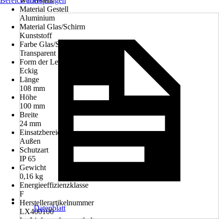
Bereich überspringen
Warmweiß
Material Gestell
Aluminium
Material Glas/Schirm
Kunststoff
Farbe Glas/Schirm
Transparent
Form der Leuchte
Eckig
Länge
108 mm
Höhe
100 mm
Breite
24 mm
Einsatzbereich
Außen
Schutzart
IP 65
Gewicht
0,16 kg
Energieeffizienzklasse
F
Herstellerartikelnummer
Datenblatt
LX400100