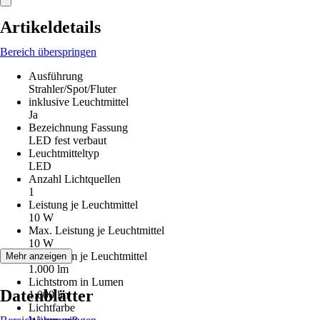
Artikeldetails
Bereich überspringen
Ausführung
Strahler/Spot/Fluter
inklusive Leuchtmittel
Ja
Bezeichnung Fassung
LED fest verbaut
Leuchtmitteltyp
LED
Anzahl Lichtquellen
1
Leistung je Leuchtmittel
10 W
Max. Leistung je Leuchtmittel
10 W
Lichtstrom je Leuchtmittel
Mehr anzeigen
1.000 lm
Lichtstrom in Lumen
Datenblätter
1.000 lm
Lichtfarbe