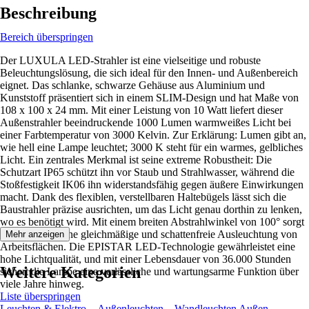
Beschreibung
Bereich überspringen
Der LUXULA LED-Strahler ist eine vielseitige und robuste
Beleuchtungslösung, die sich ideal für den Innen- und Außenbereich
eignet. Das schlanke, schwarze Gehäuse aus Aluminium und
Kunststoff präsentiert sich in einem SLIM-Design und hat Maße von
108 x 100 x 24 mm. Mit einer Leistung von 10 Watt liefert dieser
Außenstrahler beeindruckende 1000 Lumen warmweißes Licht bei
einer Farbtemperatur von 3000 Kelvin. Zur Erklärung: Lumen gibt an,
wie hell eine Lampe leuchtet; 3000 K steht für ein warmes, gelbliches
Licht. Ein zentrales Merkmal ist seine extreme Robustheit: Die
Schutzart IP65 schützt ihn vor Staub und Strahlwasser, während die
Stoßfestigkeit IK06 ihn widerstandsfähig gegen äußere Einwirkungen
macht. Dank des flexiblen, verstellbaren Haltebügels lässt sich die
Baustrahler präzise ausrichten, um das Licht genau dorthin zu lenken,
wo es benötigt wird. Mit einem breiten Abstrahlwinkel von 100° sorgt
der Fluter für eine gleichmäßige und schattenfreie Ausleuchtung von
Mehr anzeigen
Arbeitsflächen. Die EPISTAR LED-Technologie gewährleistet eine
hohe Lichtqualität, und mit einer Lebensdauer von 36.000 Stunden
Weitere Kategorien
sichert die Lampe eine verlässliche und wartungsarme Funktion über
viele Jahre hinweg.
Liste überspringen
Leuchten & Elektro
Außenleuchten
Wandleuchten Außen