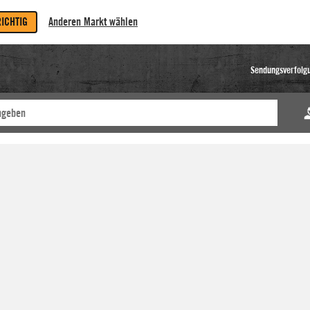
RICHTIG
Anderen Markt wählen
Sendungsverfolg