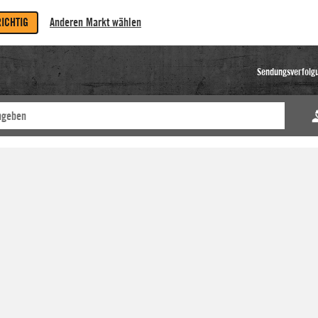
RICHTIG
Anderen Markt wählen
Sendungsverfolg