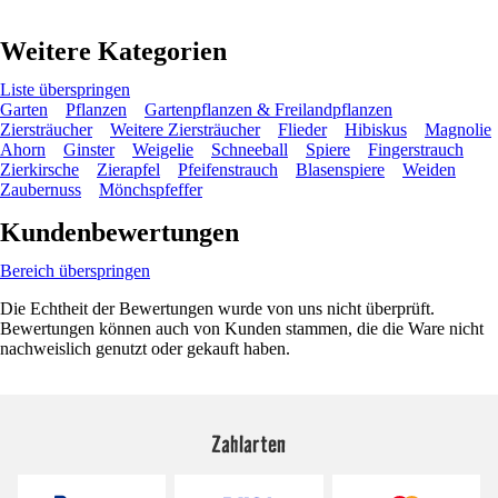
Weitere Kategorien
Liste überspringen
Garten
Pflanzen
Gartenpflanzen & Freilandpflanzen
Ziersträucher
Weitere Ziersträucher
Flieder
Hibiskus
Magnolie
Ahorn
Ginster
Weigelie
Schneeball
Spiere
Fingerstrauch
Zierkirsche
Zierapfel
Pfeifenstrauch
Blasenspiere
Weiden
Zaubernuss
Mönchspfeffer
Kundenbewertungen
Bereich überspringen
Die Echtheit der Bewertungen wurde von uns nicht überprüft.
Bewertungen können auch von Kunden stammen, die die Ware nicht
nachweislich genutzt oder gekauft haben.
Zahlarten