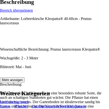
Beschreibung
Bereich überspringen
Artikelname: Lorbeerkirsche Kleopatra® 40-60cm - Prunus
laurocerasus
Wissenschaftliche Bezeichnung: Prunus laurocerasus Kleopatra®
Wuchsgröße: 2 - 3 Meter
Blütezeit: Mai - Juni
Mehr anzeigen
Beschreibung:
Weitere Kategorien
Die Lorbeerkirsche Kleopatra ist eine besonders robuste Sorte, die
auch an schattigen Standorten gut wächst. Die Pflanze hat einen
breitbuschig wuchs. Der Gartenboden ist idealerweise sandig bis
Liste überspringen
humos und leicht feucht. Die Kirschlorbeer Kleopatra ist eine
Garten
Pflanzen
Gartenpflanzen & Freilandpflanzen