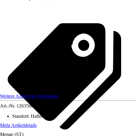
Weitere Artikel des Verkäufers
Art.-Nr.
12635869
Standort
:
Halbschatten
Mehr Artikeldetails
Menge (ST)