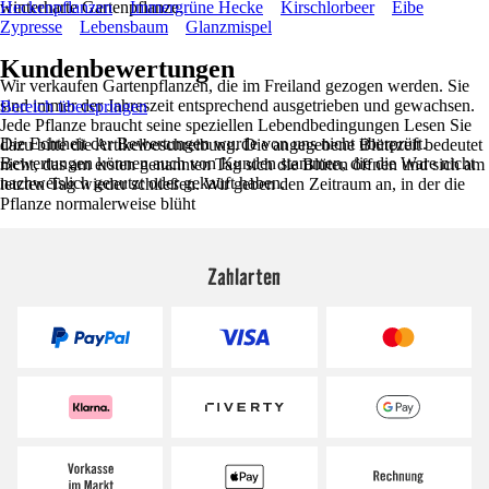
winterharte Gartenpflanze.
Heckenpflanzen
Immergrüne Hecke
Kirschlorbeer
Eibe
Zypresse
Lebensbaum
Glanzmispel
Kundenbewertungen
Wir verkaufen Gartenpflanzen, die im Freiland gezogen werden. Sie
sind immer der Jahreszeit entsprechend ausgetrieben und gewachsen.
Bereich überspringen
Jede Pflanze braucht seine speziellen Lebendbedingungen Lesen Sie
Die Echtheit der Bewertungen wurde von uns nicht überprüft.
dazu bitte die Artikelbeschreibung. Die angegebene Blütezeit bedeutet
Bewertungen können auch von Kunden stammen, die die Ware nicht
nicht, das am ersten genannten Tag sich die Blüten öffnen und sich am
nachweislich genutzt oder gekauft haben.
letzten Tag wieder schließen. Wir geben den Zeitraum an, in der die
Pflanze normalerweise blüht
Zahlarten