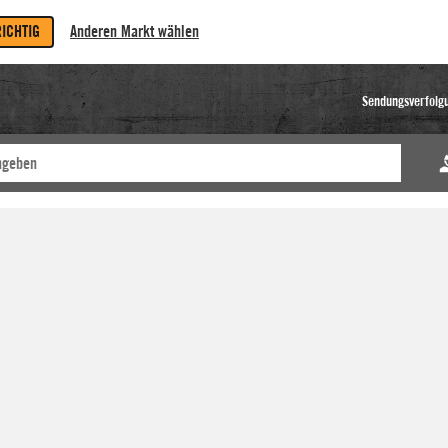
RICHTIG
Anderen Markt wählen
Sendungsverfolg