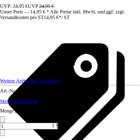
UVP: 24,95 €
UVP
24,95 €
Unser Preis — 14,95 € * Alle Preise inkl. MwSt. und ggf. zzgl.
Versandkosten pro ST
14,95 €
*
/
ST
Weitere Artikel des Verkäufers
Art.-Nr.
10474140
Mehr Artikeldetails
Menge (ST)
1 ST