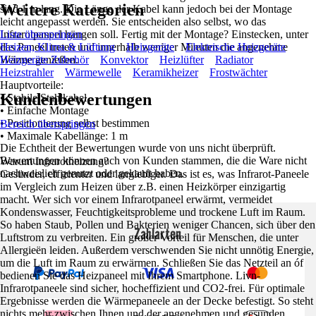
Weitere Kategorien
sind 1 m lang. Die Länge der Kabel kann jedoch bei der Montage
leicht angepasst werden. Sie entscheiden also selbst, wo das
Infrarotpaneel hängen soll. Fertig mit der Montage? Einstecken, unter
Liste überspringen
das Paneel treten und innerhalb weniger Minuten die angenehme
Heizen, Klima & Lüftung
Heizgeräte
Elektrische Heizgeräte
Wärme genießen.
Heizgeräte Zubehör
Konvektor
Heizlüfter
Radiator
Heizstrahler
Wärmewelle
Keramikheizer
Frostwächter
Hauptvorteile:
Kundenbewertungen
• Stabile Stahlkabel
• Einfache Montage
• Positionierung selbst bestimmen
Bereich überspringen
• Maximale Kabellänge: 1 m
Die Echtheit der Bewertungen wurde von uns nicht überprüft.
Bewertungen können auch von Kunden stammen, die die Ware nicht
Warum Infrarotheizung?
nachweislich genutzt oder gekauft haben.
Gesünder, effizienter und langlebiger. Das ist es, was Infrarot-Paneele
im Vergleich zum Heizen über z.B. einen Heizkörper einzigartig
macht. Wer sich vor einem Infrarotpaneel erwärmt, vermeidet
Kondenswasser, Feuchtigkeitsprobleme und trockene Luft im Raum.
So haben Staub, Pollen und Bakterien weniger Chancen, sich über den
Zahlarten
Luftstrom zu verbreiten. Ein großer Vorteil für Menschen, die unter
Allergieën leiden. Außerdem verschwenden Sie nicht unnötig Energie,
um die Luft im Raum zu erwärmen. Schließen Sie das Netzteil an óf
bedienen Sie das Heizpaneel mit Ihrem Smartphone. Livn-
Infrarotpaneele sind sicher, hocheffizient und CO2-frei. Für optimale
Ergebnisse werden die Wärmepaneele an der Decke befestigt. So steht
nichts mehr zwischen Ihnen und der angenehmen und gesunden