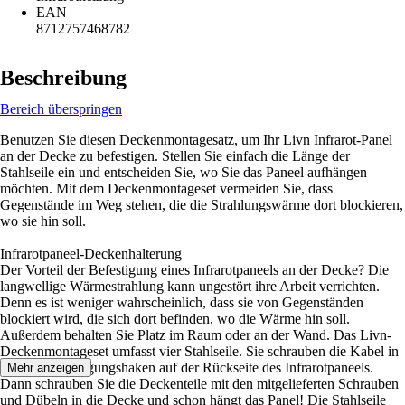
EAN
8712757468782
Beschreibung
Bereich überspringen
Benutzen Sie diesen Deckenmontagesatz, um Ihr Livn Infrarot-Panel
an der Decke zu befestigen. Stellen Sie einfach die Länge der
Stahlseile ein und entscheiden Sie, wo Sie das Paneel aufhängen
möchten. Mit dem Deckenmontageset vermeiden Sie, dass
Gegenstände im Weg stehen, die die Strahlungswärme dort blockieren,
wo sie hin soll.
Infrarotpaneel-Deckenhalterung
Der Vorteil der Befestigung eines Infrarotpaneels an der Decke? Die
langwellige Wärmestrahlung kann ungestört ihre Arbeit verrichten.
Denn es ist weniger wahrscheinlich, dass sie von Gegenständen
blockiert wird, die sich dort befinden, wo die Wärme hin soll.
Außerdem behalten Sie Platz im Raum oder an der Wand. Das Livn-
Deckenmontageset umfasst vier Stahlseile. Sie schrauben die Kabel in
vier der Befestigungshaken auf der Rückseite des Infrarotpaneels.
Mehr anzeigen
Dann schrauben Sie die Deckenteile mit den mitgelieferten Schrauben
und Dübeln in die Decke und schon hängt das Panel! Die Stahlseile