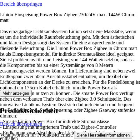
Bereich überspringen
Linion Einspeisung Power Box Zigbee 230/24V max. 144W Chrom
matt
Das einzigartige Lichtkanalsystem Linion setzt neue Maßstäbe, wenn
es um die individuelle Raumbeleuchtung geht. Mit dem ästhetischen
und klaren Design sorgt das System für eine ansprechende und
fließende Beleuchtung. Die Linion Power Box Zigbee in Chrom matt
ist als Einspeisungsmodul für indirekte Stromauslässe ideal geeignet.
Sie ist problemlos für eine Leistung von 144 Watt einsetzbar, sodass
die Komponenten bis zu einer Systemlänge von 8 Metern
zusammengesetzt werden können. Im Lieferumfang sind neben zwei
Endkappan zwei 50cm Anschlusskabel enthalten, um flexibel die
Lichtkomponenten an der Decke zu erreichen. Für die Pendellösung ist
optional ein 175cm Kabel erhältlich, um die Power Box als
Deckenbaldachin nutzen zu können. Die smarte Power Box verfügt
Mehr anzeigen
neben dem verbauten Trafo über eine Zigbee 3.0 Schnittstelle. Das
innovative Lichtkanalsystem lässt sich dadurch einfach und bequem
Produktsicherheit
per Fernbedienung, Sprachsteuerung oder Zigbee Gateway stufenlos
dimmen.
- Smarte Linion Power Box für indirekte Stromauslässe
Bereich überspringen
- Einspeisung mit integriertem Trafo und Zigbee-Controller
- Endkappen zum Abschluss der Lichtkanäle im Lieferumfang
Verantwortlich für Produktsicherheit:
.
Siehe Herstellerinformationen
enthalten