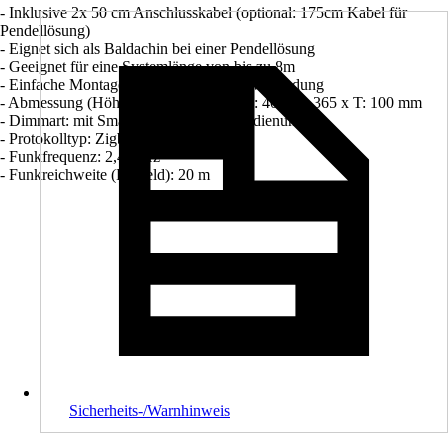
- Inklusive 2x 50 cm Anschlusskabel (optional: 175cm Kabel für
Pendellösung)
- Eignet sich als Baldachin bei einer Pendellösung
- Geeignet für eine Systemlänge von bis zu 8m
- Einfache Montage durch Plug & Play Verbindung
- Abmessung (Höhe x Breite x Tiefe): H: 40 x B: 365 x T: 100 mm
- Dimmart: mit Smart Home, mit Fernbedienung
- Protokolltyp: Zigbee 3.0
- Funkfrequenz: 2,4 GHz
- Funkreichweite (Freifeld): 20 m
Sicherheits-/Warnhinweis