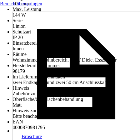
Bereich überspringen
100 mm
Max. Leistung
144 W
Serie
Linion
Schutzart
IP 20
Einsatzbereich
Innen
Räume
Wohnzimmer, Wohnbereich, Flur / Diele, Esszimmer
Herstellerartikelnummer
98179
Im Lieferumfang enthalten
zwei Endkappen und zwei 50 cm Anschlusskabel
Hinweis
Zubehör zu Linion Lichtkanalsystem
Oberfläche/Oberflächenbehandlung
Matt
Hinweis zur Entsorgung
Bitte beachte die Hinweise zur Entsorgung
EAN
4000870981795
Broschüre