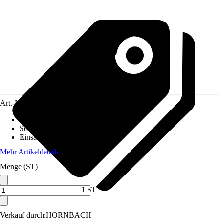
Art.-Nr.
12536407
Ausführung
:
Lichtkanalsystem
Schutzart
:
IP 20
Einsatzbereich
:
Innen
Mehr Artikeldetails
Menge (ST)
1 ST
Verkauf durch:
HORNBACH