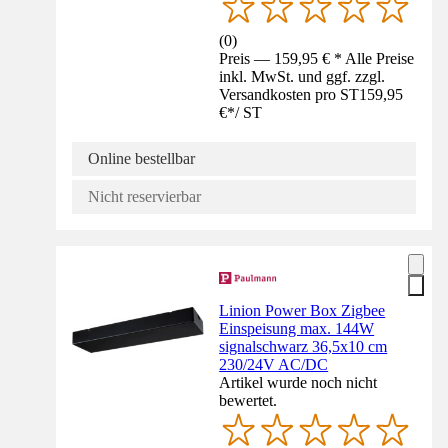
(
0
)
Preis — 159,95 € * Alle Preise
inkl. MwSt. und ggf. zzgl.
Versandkosten pro ST
159,95
€
*
/
ST
Online bestellbar
Nicht reservierbar
Linion Power Box Zigbee
Einspeisung max. 144W
signalschwarz 36,5x10 cm
230/24V AC/DC
Artikel wurde noch nicht
bewertet.