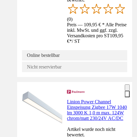
(
0
)
Preis — 109,95 € * Alle Preise
inkl. MwSt. und ggf. zzgl.
Versandkosten pro ST
109,95
€
*
/
ST
Online bestellbar
Nicht reservierbar
Linion Power Channel
Einspeisung Zigbee 17W 1040
lm 3000 K 1,0 m max. 124W
chrom/matt 230/24V AC/DC
Artikel wurde noch nicht
bewertet.