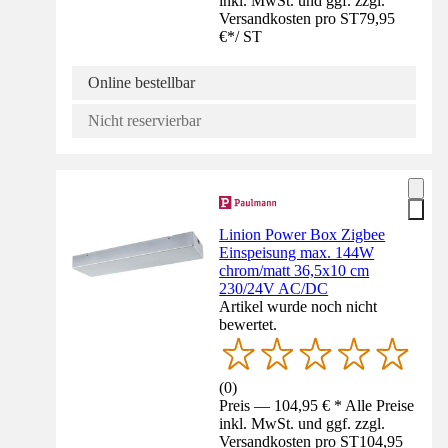
inkl. MwSt. und ggf. zzgl.
Versandkosten pro ST
79,95
€
*
/
ST
Online bestellbar
Nicht reservierbar
Linion Power Box Zigbee
Einspeisung max. 144W
chrom/matt 36,5x10 cm
230/24V AC/DC
Artikel wurde noch nicht
bewertet.
(
0
)
Preis — 104,95 € * Alle Preise
inkl. MwSt. und ggf. zzgl.
Versandkosten pro ST
104,95