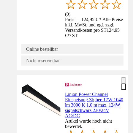
(
0
)
Preis — 124,95 € * Alle Preise
inkl. MwSt. und ggf. zzgl.
Versandkosten pro ST
124,95
€
*
/
ST
Online bestellbar
Nicht reservierbar
Linion Power Channel
Einspeisung Zigbee 17W 1040
lm 3000 K 1,0 m max. 124W
signalschwarz 230/24V
AC/DC
Artikel wurde noch nicht
bewertet.