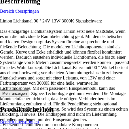
Beschreibung
Bereich überspringen
Linion Lichtkanal 90 ° 24V 13W 3000K Signalschwarz
Das einzigartige Lichtkanalsystem Linion setzt neue Maßstäbe, wenn
es um die individuelle Raumbeleuchtung geht. Mit dem ästhetischen
und klaren Design sorgt das System für eine ansprechende und
fließende Beleuchtung. Die modularen Lichtkomponenten sind als
Gerade, Kurve und Ecke erhältlich und können flexibel kombiniert
werden. Dadurch entstehen individuelle Lichtformen, die bis zu einer
Systemlänge von 8 Metern zusammengesetzt werden können - passend
für jedes Wohnkonzept. Die Lichtkanal-Kurve mit 90 ° Winkel besteht
aus einem hochwertig verarbeiteten Aluminiumgehäuse in zeitlosem
Signalschwarz und sorgt mit einer Leistung von 13W und einer
Farbtemperatur von 3000K für eine helle, warmweiße
Lichtatmosphäre. Mit dem passenden Einspeisemodul kann das
System auch per Zigbee-Technologie gedimmt werden. Die Montage
Mehr anzeigen
könnte einfacher nicht sein, da alle nötigen Verbinder bereits im
Lieferumfang enthalten sind. Für die Pendellösung steht optional
Produktsicherheit
weiteres Zubehör zur Verfügung. So wird das System zu einem echten
Blickfang. Hinweis: Die Endkappen sind nicht im Lieferumfang
enthalten und liegen nur den Einspeisungen bei.
Bereich überspringen
- Fließende Lichtlinien durch modulare Komponenten