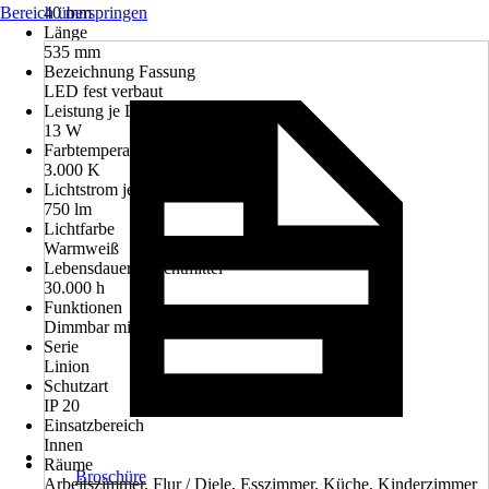
Bereich überspringen
40 mm
Länge
535 mm
Bezeichnung Fassung
LED fest verbaut
Leistung je Leuchtmittel
13 W
Farbtemperatur
3.000 K
Lichtstrom je Leuchtmittel
750 lm
Lichtfarbe
Warmweiß
Lebensdauer Leuchtmittel
30.000 h
Funktionen
Dimmbar mit Fernbedienung
Serie
Linion
Schutzart
IP 20
Einsatzbereich
Innen
Räume
Broschüre
Arbeitszimmer, Flur / Diele, Esszimmer, Küche, Kinderzimmer