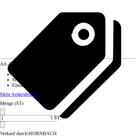
Art.-Nr.
12443544
Ausführung
:
Lichtkanalsystem
Schutzart
:
IP 20
Einsatzbereich
:
Innen
Mehr Artikeldetails
Menge (ST)
1 ST
Verkauf durch:
HORNBACH