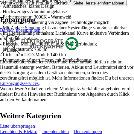
- Gleichmäßiges und blendfreies Licht im Wohnbereich
Verantwortlich für Produktsicherheit:
.
Siehe Herstellerinformationen
- Ästhetisches, klares Design
- Hochwertiges Aluminiumgehäuse
- Farbtemperatur: 3000K - Warmweiß
Entsorgung
- Komfortable Steuerung via Zigbee-Technologie möglich
- Mit Zigbee Steuerung bis zu einer Systemlänge von 8m skalierbar
Bereich überspringen
- Im Lieferumfang enthalten: Lichtkanal Kurve inklusive Verbindern
und Stabilitätsplatte
- Einfache Montage durch Plug & Play Verbindung
- Nennlichtstrom: 750 lm
- Lichtstrom LED-Modul: 1400 lm
- Dimmart: mit Smart Home, mit Fernbedienung
Elektrogeräte, Batterien, Akkus und Leuchtmittel dürfen nicht im
Hausmüll entsorgt werden. Batterien, Akkus und Leuchtmittel sind vor
der Entsorgung aus dem Gerät zu entnehmen, sofern dies
zerstörungsfrei möglich ist. Mehr Informationen findest Du bei unseren
Entsorgungsservices
.
Wenn dieser Artikel von einem Marktplatz-Verkäufer angeboten wird,
findest Du die Hinweise zur Rücknahme von Altgeräten durch Klick
auf den Verkäufernamen.
Weitere Kategorien
Liste überspringen
Leuchten & Elektro
Innenleuchten
Deckenlampen