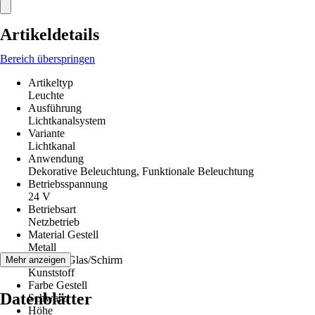
Artikeldetails
Bereich überspringen
Artikeltyp
Leuchte
Ausführung
Lichtkanalsystem
Variante
Lichtkanal
Anwendung
Dekorative Beleuchtung, Funktionale Beleuchtung
Betriebsspannung
24 V
Betriebsart
Netzbetrieb
Material Gestell
Metall
Material Glas/Schirm
Mehr anzeigen
Kunststoff
Farbe Gestell
Datenblätter
Schwarz
Höhe