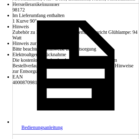
Herstellerartikelnummer
98172
Im Lieferumfang enthalten
1 Kurve 90°
Hinweis
Zubehör zu Linion Lichtkanalsystem, Entspricht Glühlampe: 94
Watt
Hinweis zur Entsorgung
Bitte beachte die Hinweise zur Entsorgung
Elektroaltgerät-Rücknahme
Die kostenlose Rückgabe des Elektro-Geräts kann im
Bestellverlauf ausgewählt werden. Bitte beachte die Hinweise
zur Entsorgung.
EAN
4000870981726
Bedienungsanleitung