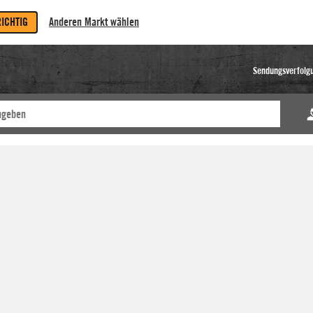
RICHTIG
Anderen Markt wählen
Sendungsverfolg