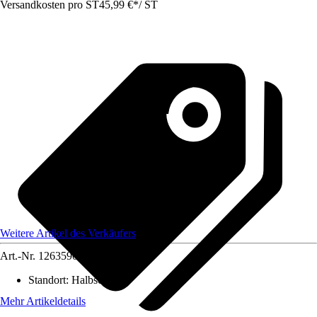
Versandkosten pro ST
45,99 €
*
/
ST
Weitere Artikel des Verkäufers
Art.-Nr.
12635906
Standort
:
Halbschatten
Mehr Artikeldetails