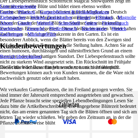
Der Liebesperlenstrauch Schönfrucht Magical Snowqueen zeigt im
Sommer ein weiße Blüte und bildet einen ebenso weißen
Liste überspringen
Fruchtschmuck. Callicarpa bodinieri giraldii Magical, zu Deutsch
Garten
Pflanzen
Gartenpflanzen & Freilandpflanzen
Liebesperlenstrauch Magical ist ein sommergrüner Strauch, der
Ziersträucher
Weitere Ziersträucher
Flieder
Hibiskus
Magnolie
besonders nach der zarten Blüte im Sommer mit seinen knallig
Ahorn
Ginster
Weigelie
Schneeball
Spiere
Fingerstrauch
leuchtenden Beeren begeistert. Diese bleiben bis in den Winter haften
Zierkirsche
Zierapfel
Pfeifenstrauch
Blasenspiere
Weiden
und bringen noch lange Farbakzente in den Garten. Es ist ein
Zaubernuss
Mönchspfeffer
besonderer Anblick, wenn die Blätter bereits von den Zweigen sind
Kundenbewertungen
und die leuchtenden Beeren noch die Stellung halten. Achten Sie auf
einen humosen, durchlässigen und nährstoffreichen Grund an einem
sonnigen oder halbschattigen Standort. Der Liebesperlenstrauch sollte
Bereich überspringen
nicht zu starkem Wind ausgesetzt sein. Ein Rückschnitt im Frühjahr
Die Echtheit der Bewertungen wurde von uns nicht überprüft.
fördert das Wachstum. Ein Winterschutz ist nicht erforderlich.
Bewertungen können auch von Kunden stammen, die die Ware nicht
nachweislich genutzt oder gekauft haben.
Wir verkaufen Gartenpflanzen, die im Freiland gezogen werden. Sie
sind immer der Jahreszeit entsprechend ausgetrieben und gewachsen.
Jede Pflanze braucht seine speziellen Lebendbedingungen Lesen Sie
Zahlarten
dazu bitte die Artikelbeschreibung. Die angegebene Blütezeit bedeutet
nicht, das am ersten genannten Tag sich die Blüten öffnen und sich am
letzten Tag wieder schließen. Wir geben den Zeitraum an, in der die
Pflanze normalerweise blüht