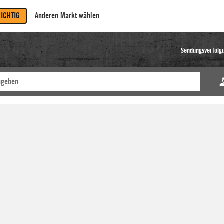
RICHTIG
Anderen Markt wählen
Sendungsverfolg