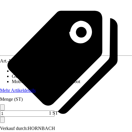
Art.-Nr.
10332505
Material Leinwand
:
Polyester
Gewicht
:
0,8 kg
Motivkategorie
:
Berge & Seen, Boot
Mehr Artikeldetails
Menge (ST)
1 ST
Verkauf durch:
HORNBACH