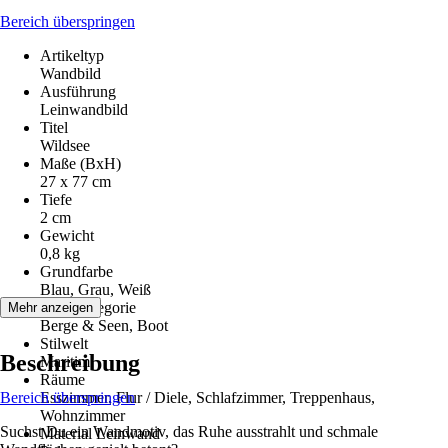
Bereich überspringen
Artikeltyp
Wandbild
Ausführung
Leinwandbild
Titel
Wildsee
Maße (BxH)
27 x 77 cm
Tiefe
2 cm
Gewicht
0,8 kg
Grundfarbe
Blau, Grau, Weiß
Motivkategorie
Mehr anzeigen
Berge & Seen, Boot
Stilwelt
Beschreibung
Maritim
Räume
Bereich überspringen
Esszimmer, Flur / Diele, Schlafzimmer, Treppenhaus,
Wohnzimmer
Suchst Du ein Wandmotiv, das Ruhe ausstrahlt und schmale
Material Leinwand