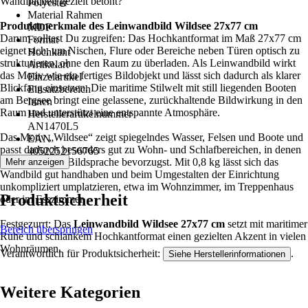
Wandflächen gezielt betont?
Polyester
Material Rahmen
Produktmerkmale des Leinwandbild Wildsee 27x77 cm
MDF
Darum solltest Du zugreifen: Das Hochkantformat im Maß 27x77 cm
Format
eignet sich, um Nischen, Flure oder Bereiche neben Türen optisch zu
Hochkant
strukturieren, ohne den Raum zu überladen. Als Leinwandbild wirkt
Artikelart
das Motiv wie ein fertiges Bildobjekt und lässt sich dadurch als klarer
Einzelartikel
Blickfang einsetzen. Die maritime Stilwelt mit still liegenden Booten
Einsatzbereich
am Bergsee bringt eine gelassene, zurückhaltende Bildwirkung in den
Innen
Raum und unterstützt eine entspannte Atmosphäre.
Herstellerartikelnummer
AN1470L5
Das Motiv „Wildsee“ zeigt spiegelndes Wasser, Felsen und Boote und
EAN
passt dadurch besonders gut zu Wohn- und Schlafbereichen, in denen
4052252156765
Du eine ruhige Bildsprache bevorzugst. Mit 0,8 kg lässt sich das
Mehr anzeigen
Wandbild gut handhaben und beim Umgestalten der Einrichtung
unkompliziert umplatzieren, etwa im Wohnzimmer, im Treppenhaus
Produktsicherheit
oder im Esszimmer.
Festgezurrt: Das
Leinwandbild Wildsee 27x77 cm
setzt mit maritimer
Bereich überspringen
Ruhe und schlankem Hochkantformat einen gezielten Akzent in vielen
Wohnräumen.
Verantwortlich für Produktsicherheit:
.
Siehe Herstellerinformationen
Weitere Kategorien