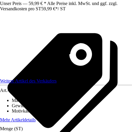
Unser Preis — 59,99 € * Alle Preise inkl. MwSt. und ggf. zzgl.
Versandkosten pro ST
59,99 €
*
/
ST
Weitere Artikel des Verkäufers
Art.-Nr.
12582507
Material Leinwand
:
Baumwolle
Gewicht
:
2 kg
Motivkategorie
:
Landschaft
Mehr Artikeldetails
Menge (ST)