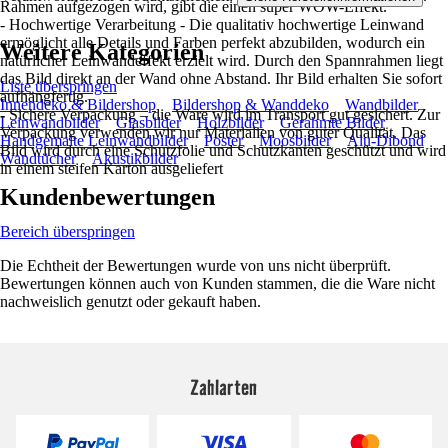
Rahmen aufgezogen wird, gibt die einen super WOW-Effekt.
- Hochwertige Verarbeitung - Die qualitativ hochwertige Leinwand
ermöglicht alle Details und Farben perfekt abzubilden, wodurch ein
Weitere Kategorien
natürlicher Leinwandeffekt erzielt wird. Durch den Spannrahmen liegt
das Bild direkt an der Wand ohne Abstand. Ihr Bild erhalten Sie sofort
Liste überspringen
aufhängfertig.
Innendeko & Bildershop
Bildershop & Wanddeko
Wandbilder
- Sichere Verpackung – die Ware wird im Transport gut gesichert. Zur
Leinwandbilder
Glasbilder
Holzbilder
Gerahmte Bilder
Verpackung verwenden wir nur Materialien von guter Qualität. Das
Handgemalte Leinwandbilder
Poster
Moosbilder
Alu-Dibond
Bild wird durch eine Schutzfolie und Schutzkanten geschützt und wird
Wandtücher
Akustikbilder
in einem steifen Karton ausgeliefert
Kundenbewertungen
Bereich überspringen
Die Echtheit der Bewertungen wurde von uns nicht überprüft.
Bewertungen können auch von Kunden stammen, die die Ware nicht
nachweislich genutzt oder gekauft haben.
Zahlarten