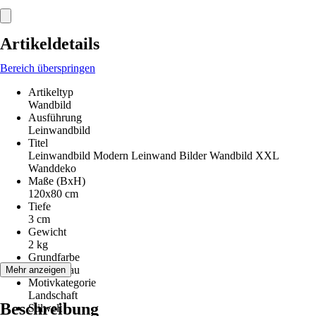
Artikeldetails
Bereich überspringen
Artikeltyp
Wandbild
Ausführung
Leinwandbild
Titel
Leinwandbild Modern Leinwand Bilder Wandbild XXL
Wanddeko
Maße (BxH)
120x80 cm
Tiefe
3 cm
Gewicht
2 kg
Grundfarbe
Grün, Grau
Mehr anzeigen
Motivkategorie
Landschaft
Beschreibung
Stilwelt