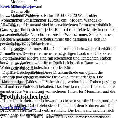
Modern
Bereich überspringen
Material Leinwand
Baumwolle
Leinwandbild Wald Fluss Natur PP16007O20 Wandbilder
Material Rahmen
Wohnzimmer Schlafzimmer 120x80 cm - Modern Wanddeko
MDF
Alle Bilder auf leinwand sind in verschiedenen Formaten erhältlich.
Format
Ganz sicher findet sich für jeden Raum das perfekte Motiv in der dazu
Quer
passenden Größe. Verschönern Sie Ihr Wohnzimmer, Schlafzimmer,
Artikelart
Küche, Flur, Büro oder Arbeitszimmer und gestalten sie sich Ihr
Einzelartikel
persönliches Wohlfühlambiente.
Set bestehend aus
- Brillantes Erscheinungsbild - Dank unserem Leinwandbild erhält Ihr
1 Stück
Zimmer oder Raum einen neuen einzigartigen Look und Charakter.
Einsatzbereich
Fotorealistische Motive sind mit lebendigen und lichtechten Farben
Innen
kombiniert. Außergewöhnliche Optik belebt jeden Raum wie ein
Hinweis
Wohn-/, Schlaf- /, Kinderzimmer oder Büro.
Leinwandbild
- Digitale Druckqualität - Diese Druckmethode ermöglicht die
Herstellerartikelnummer
Farbtiefe und eine erstaunliche Druckqualität zu erlangen. Die
PP16007O20
Oberfläche des Bildes ist UV-beständig, wodurch die Farben gesättigt
Mehr anzeigen
EAN
sind und ihre Farbkraft behalten. Das Drucken mit der Latexmethode
5903011549290
garantiert die Verwendung von sicheren Tinten für Menschen und die
Produktsicherheit
Umwelt.
- Hohe Haltbarkeit - die Leinwand ist ein sehr stabiler Untergrund, der
sich nicht fälltet. Dabei zieht sie sich nicht auf dem Rahmen auf. Der
Bereich überspringen
Druck ist wasserfest und verblasst nicht. Die Leinwand zeichnet sich
durch hohe Elastizität und Papiermaß aus. Je nach dem sie auf den
Verantwortlich für Produktsicherheit:
.
Siehe Herstellerinformationen