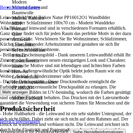
Modern
Bereich überspringen
Material Leinwand
Baumwolle
Leinwandbild Wald Birken Natur PP16012O1 Wandbilder
Material Rahmen
Wohnzimmer Schlafzimmer 100x70 cm - Modern Wanddeko
MDF
Alle Bilder auf leinwand sind in verschiedenen Formaten erhältlich.
Format
Ganz sicher findet sich für jeden Raum das perfekte Motiv in der dazu
Quer
passenden Größe. Verschönern Sie Ihr Wohnzimmer, Schlafzimmer,
Artikelart
Küche, Flur, Büro oder Arbeitszimmer und gestalten sie sich Ihr
Einzelartikel
persönliches Wohlfühlambiente.
Set bestehend aus
- Brillantes Erscheinungsbild - Dank unserem Leinwandbild erhält Ihr
1 Stück
Zimmer oder Raum einen neuen einzigartigen Look und Charakter.
Einsatzbereich
Fotorealistische Motive sind mit lebendigen und lichtechten Farben
Innen
kombiniert. Außergewöhnliche Optik belebt jeden Raum wie ein
Hinweis
Wohn-/, Schlaf- /, Kinderzimmer oder Büro.
Leinwandbild
- Digitale Druckqualität - Diese Druckmethode ermöglicht die
Herstellerartikelnummer
Farbtiefe und eine erstaunliche Druckqualität zu erlangen. Die
PP16012O1
Oberfläche des Bildes ist UV-beständig, wodurch die Farben gesättigt
Mehr anzeigen
EAN
sind und ihre Farbkraft behalten. Das Drucken mit der Latexmethode
5903011549481
garantiert die Verwendung von sicheren Tinten für Menschen und die
Produktsicherheit
Umwelt.
- Hohe Haltbarkeit - die Leinwand ist ein sehr stabiler Untergrund, der
sich nicht fälltet. Dabei zieht sie sich nicht auf dem Rahmen auf. Der
Bereich überspringen
Druck ist wasserfest und verblasst nicht. Die Leinwand zeichnet sich
durch hohe Elastizität und Papiermaß aus. Je nach dem sie auf den
Verantwortlich für Produktsicherheit:
.
Siehe Herstellerinformationen