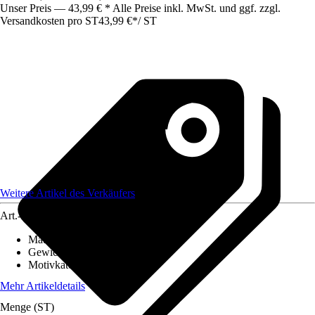
Unser Preis — 43,99 € * Alle Preise inkl. MwSt. und ggf. zzgl.
Versandkosten pro ST
43,99 €
*
/
ST
Weitere Artikel des Verkäufers
Art.-Nr.
12582499
Material Leinwand
:
Baumwolle
Gewicht
:
2 kg
Motivkategorie
:
Landschaft
Mehr Artikeldetails
Menge (ST)