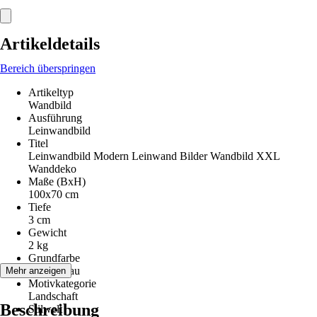
Artikeldetails
Bereich überspringen
Artikeltyp
Wandbild
Ausführung
Leinwandbild
Titel
Leinwandbild Modern Leinwand Bilder Wandbild XXL
Wanddeko
Maße (BxH)
100x70 cm
Tiefe
3 cm
Gewicht
2 kg
Grundfarbe
Grün, Grau
Mehr anzeigen
Motivkategorie
Landschaft
Beschreibung
Stilwelt