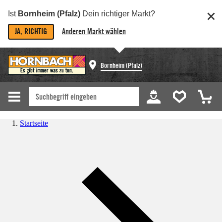
Ist
Bornheim (Pfalz)
Dein richtiger Markt?
JA, RICHTIG
Anderen Markt wählen
Bornheim (Pfalz)
Startseite