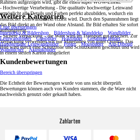
Rahmen aufgezogen wird, gibt die einen super WOW-Effekt.
- Hochwertige Verarbeitung - Die qualitativ hochwertige Leinwand
ermöglicht alle Details und Farben perfekt abzubilden, wodurch ein
Weitere Kategorien
natürlicher Leinwandeffekt erzielt wird. Durch den Spannrahmen liegt
das Bild direkt an der Wand ohne Abstand. Ihr Bild erhalten Sie sofort
Liste überspringen
aufhängfertig.
Innendeko & Bildershop
Bildershop & Wanddeko
Wandbilder
- Sichere Verpackung – die Ware wird im Transport gut gesichert. Zur
Leinwandbilder
Glasbilder
Holzbilder
Gerahmte Bilder
Verpackung verwenden wir nur Materialien von guter Qualität. Das
Handgemalte Leinwandbilder
Poster
Moosbilder
Alu-Dibond
Bild wird durch eine Schutzfolie und Schutzkanten geschützt und wird
Wandtücher
Akustikbilder
in einem steifen Karton ausgeliefert
Kundenbewertungen
Bereich überspringen
Die Echtheit der Bewertungen wurde von uns nicht überprüft.
Bewertungen können auch von Kunden stammen, die die Ware nicht
nachweislich genutzt oder gekauft haben.
Zahlarten