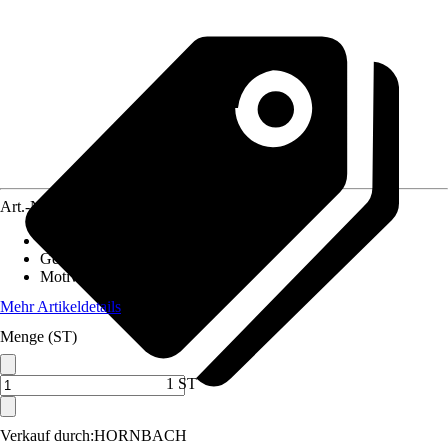
Art.-Nr.
12550780
Material Leinwand
:
Polyester
Gewicht
:
0,8 kg
Motivkategorie
:
Tee & Kaffee
Mehr Artikeldetails
Menge (ST)
1 ST
Verkauf durch:
HORNBACH