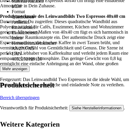
Das Leinwandbild Two Espressos 40x40 cm bringt eine einladende
Material Rahmen
Atmosphäre in Dein Zuhause.
MDF
Format
Produktmerkmale des Leinwandbilds Two Espressos 40x40 cm
Quadratisch
Darum solltest Du zugreifen: Dieses quadratische Wandbild aus
Artikelart
Polyester ist ideal für Cafés, Esszimmer, Küchen und Wohnzimmer
Einzelartikel
geeignet. Mit seinen Maßen von 40x40 cm fügt es sich harmonisch in
Einsatzbereich
verschiedene Raumkonzepte ein. Der authentische Druck zeigt eine
Innen
Espressomaschine, die frischen Kaffee in zwei Tassen brüht, und
Herstellerartikelnummer
vermittelt ein Gefühl von Gemütlichkeit und Genuss. Die Szene ist
AN2797N5
perfekt für Liebhaber von Kaffeekultur und verleiht jedem Raum eine
EAN
entspannte Lounge-Atmosphäre. Das geringe Gewicht von 0,8 kg
4052252199120
ermöglicht eine einfache Anbringung an der Wand, ohne großen
Aufwand.
Mehr anzeigen
Festgezurrt: Das Leinwandbild Two Espressos ist die ideale Wahl, um
Produktsicherheit
Deinen Räumen eine gemütliche und einladende Note zu verleihen.
Bereich überspringen
Verantwortlich für Produktsicherheit:
.
Siehe Herstellerinformationen
Weitere Kategorien