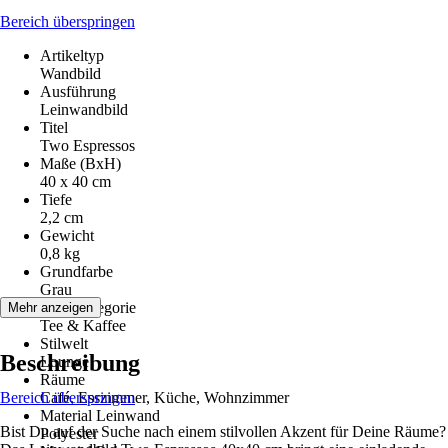
Bereich überspringen
Artikeltyp
Wandbild
Ausführung
Leinwandbild
Titel
Two Espressos
Maße (BxH)
40 x 40 cm
Tiefe
2,2 cm
Gewicht
0,8 kg
Grundfarbe
Grau
Motivkategorie
Mehr anzeigen
Tee & Kaffee
Stilwelt
Beschreibung
Lounge
Räume
Bereich überspringen
Café, Esszimmer, Küche, Wohnzimmer
Material Leinwand
Bist Du auf der Suche nach einem stilvollen Akzent für Deine Räume?
Polyester