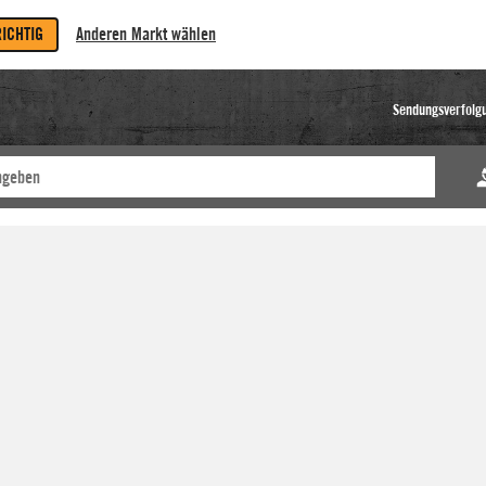
RICHTIG
Anderen Markt wählen
Sendungsverfolg