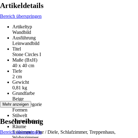
Artikeldetails
Bereich überspringen
Artikeltyp
Wandbild
Ausführung
Leinwandbild
Titel
Stone Circles I
Maße (BxH)
40 x 40 cm
Tiefe
2 cm
Gewicht
0,81 kg
Grundfarbe
Beige
Motivkategorie
Mehr anzeigen
Formen
Stilwelt
Beschreibung
Minimalistisch
Räume
Bereich überspringen
Esszimmer, Flur / Diele, Schlafzimmer, Treppenhaus,
Wohnzimmer