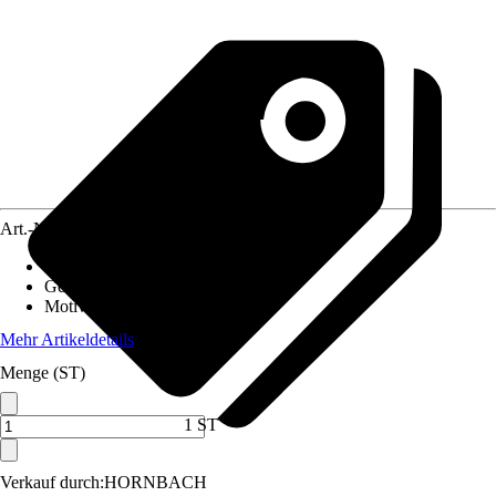
Art.-Nr.
10579768
Material Leinwand
:
Polyester
Gewicht
:
0,81 kg
Motivkategorie
:
Formen
Mehr Artikeldetails
Menge (ST)
1 ST
Verkauf durch:
HORNBACH