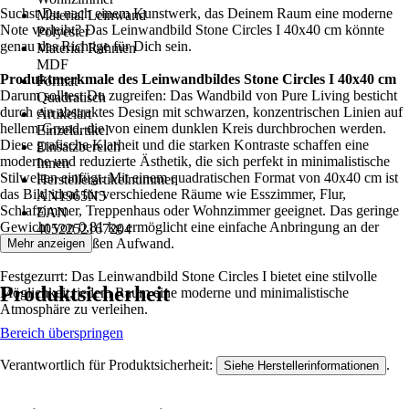
Suchst Du nach einem Kunstwerk, das Deinem Raum eine moderne
Material Leinwand
Note verleiht? Das Leinwandbild Stone Circles I 40x40 cm könnte
Polyester
genau das Richtige für Dich sein.
Material Rahmen
MDF
Produktmerkmale des Leinwandbildes Stone Circles I 40x40 cm
Format
Darum solltest Du zugreifen: Das Wandbild von Pure Living besticht
Quadratisch
durch ein abstraktes Design mit schwarzen, konzentrischen Linien auf
Artikelart
hellem Grund, die von einem dunklen Kreis durchbrochen werden.
Einzelartikel
Diese grafische Klarheit und die starken Kontraste schaffen eine
Einsatzbereich
moderne und reduzierte Ästhetik, die sich perfekt in minimalistische
Innen
Stilwelten einfügt. Mit einem quadratischen Format von 40x40 cm ist
Herstellerartikelnummer
das Bild ideal für verschiedene Räume wie Esszimmer, Flur,
AN1965N5
Schlafzimmer, Treppenhaus oder Wohnzimmer geeignet. Das geringe
EAN
Gewicht von 0,81 kg ermöglicht eine einfache Anbringung an der
4052252167204
Wand, ohne großen Aufwand.
Mehr anzeigen
Festgezurrt: Das Leinwandbild Stone Circles I bietet eine stilvolle
Produktsicherheit
Möglichkeit, jedem Raum eine moderne und minimalistische
Atmosphäre zu verleihen.
Bereich überspringen
Verantwortlich für Produktsicherheit:
.
Siehe Herstellerinformationen