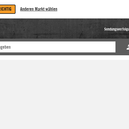
RICHTIG
Anderen Markt wählen
Sendungsverfolg