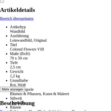
Artikeldetails
Bereich überspringen
Artikeltyp
Wandbild
Ausführung
Leinwandbild, Original
Titel
Colored Flowers VIII
Maße (BxH)
70 x 50 cm
Tiefe
2,5 cm
Gewicht
1,2 kg
Grundfarbe
Rot, Weiß
Motivkategorie
Mehr anzeigen
Blumen & Pflanzen, Kunst & Malerei
Stilwelt
Beschreibung
Landhaus
Räume