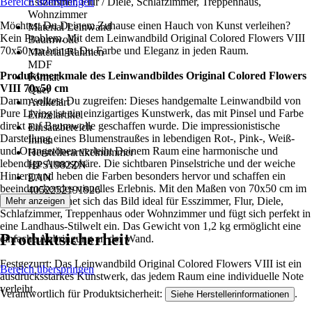
Bereich überspringen
Esszimmer, Flur / Diele, Schlafzimmer, Treppenhaus,
Wohnzimmer
Möchtest Du Deinem Zuhause einen Hauch von Kunst verleihen?
Material Leinwand
Kein Problem. Mit dem Leinwandbild Original Colored Flowers VIII
Baumwolle
70x50 cm bringst Du Farbe und Eleganz in jeden Raum.
Material Rahmen
MDF
Produktmerkmale des Leinwandbildes Original Colored Flowers
Format
VIII 70x50 cm
Quer
Darum solltest Du zugreifen: Dieses handgemalte Leinwandbild von
Artikelart
Pure Living ist ein einzigartiges Kunstwerk, das mit Pinsel und Farbe
Einzelartikel
direkt auf Baumwolle geschaffen wurde. Die impressionistische
Einsatzbereich
Darstellung eines Blumenstraußes in lebendigen Rot-, Pink-, Weiß-
Innen
und Orangetönen verleiht Deinem Raum eine harmonische und
Herstellerartikelnummer
lebendige Atmosphäre. Die sichtbaren Pinselstriche und der weiche
HPS1982ZN
Hintergrund heben die Farben besonders hervor und schaffen ein
EAN
beeindruckendes visuelles Erlebnis. Mit den Maßen von 70x50 cm im
4052252191926
Querformat eignet sich das Bild ideal für Esszimmer, Flur, Diele,
Mehr anzeigen
Schlafzimmer, Treppenhaus oder Wohnzimmer und fügt sich perfekt in
eine Landhaus-Stilwelt ein. Das Gewicht von 1,2 kg ermöglicht eine
Produktsicherheit
einfache Anbringung an der Wand.
Festgezurrt: Das Leinwandbild Original Colored Flowers VIII ist ein
Bereich überspringen
ausdrucksstarkes Kunstwerk, das jedem Raum eine individuelle Note
verleiht.
Verantwortlich für Produktsicherheit:
.
Siehe Herstellerinformationen