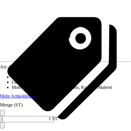
Art.-Nr.
12006549
Material Leinwand
:
Baumwolle
Gewicht
:
1,2 kg
Motivkategorie
:
Blumen & Pflanzen, Kunst & Malerei
Mehr Artikeldetails
Menge (ST)
1 ST