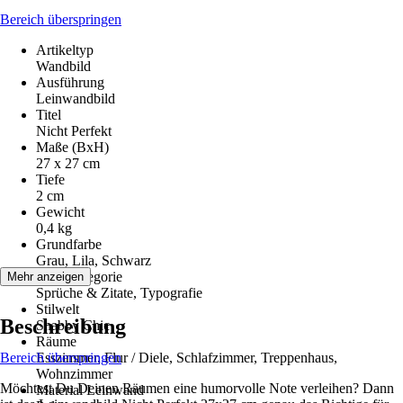
Bereich überspringen
Artikeltyp
Wandbild
Ausführung
Leinwandbild
Titel
Nicht Perfekt
Maße (BxH)
27 x 27 cm
Tiefe
2 cm
Gewicht
0,4 kg
Grundfarbe
Grau, Lila, Schwarz
Motivkategorie
Mehr anzeigen
Sprüche & Zitate, Typografie
Stilwelt
Beschreibung
Shabby Chic
Räume
Bereich überspringen
Esszimmer, Flur / Diele, Schlafzimmer, Treppenhaus,
Wohnzimmer
Möchtest Du Deinen Räumen eine humorvolle Note verleihen? Dann
Material Leinwand