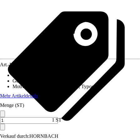
Art.-Nr.
12550758
Material Leinwand
:
Polyester
Gewicht
:
0,4 kg
Motivkategorie
:
Sprüche & Zitate, Typografie
Mehr Artikeldetails
Menge (ST)
1 ST
Verkauf durch:
HORNBACH