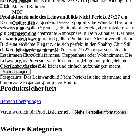
ist das Leinwandbild Nicht Perfekt 27x27 cm genau das Richtige für
Polyester
Dich.
Material Rahmen
MDF
Produktmerkmale des Leinwandbilds Nicht Perfekt 27x27 cm
Format
Darum solltest Du zugreifen: Dieses typografische Wandbild bringt mit
Quadratisch
seinem humorvollen Spruch „Ich bin nicht perfekt, aber trotzdem sehr
Artikelart
gut gelungen“ eine charmante Atmosphäre in Dein Zuhause. Der helle,
Einzelartikel
marmorierte Hintergrund mit gelben Punkten als Akzent verleiht dem
Einsatzbereich
Bild eine schlichte Eleganz, die sich perfekt in den Shabby Chic Stil
Innen
einfügt. Mit den kompakten Maßen von 27x27 cm passt es ideal in
Herstellerartikelnummer
Esszimmer, Flur, Schlafzimmer, Treppenhaus oder Wohnzimmer. Die
AN2771Z5
Leinwand aus Polyester sorgt für eine langlebige und pflegeleichte
EAN
Oberfläche, die das Bild leicht und einfach aufzuhängen macht.
4052252198918
Mehr anzeigen
Festgezurrt: Das Leinwandbild Nicht Perfekt ist eine charmante und
humorvolle Ergänzung für jeden Raum.
Produktsicherheit
Bereich überspringen
Verantwortlich für Produktsicherheit:
.
Siehe Herstellerinformationen
Weitere Kategorien