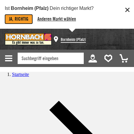
Ist
Bornheim (Pfalz)
Dein richtiger Markt?
JA, RICHTIG
Anderen Markt wählen
Bornheim (Pfalz)
Startseite