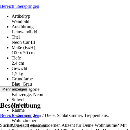
Bereich überspringen
Artikeltyp
Wandbild
Ausführung
Leinwandbild
Titel
Neon Car III
Maße (BxH)
100 x 50 cm
Tiefe
2,4 cm
Gewicht
1,5 kg
Grundfarbe
Blau, Grau
Motivkategorie
Mehr anzeigen
Fahrzeuge, Neon
Stilwelt
Beschreibung
Modern
Räume
Bereich überspringen
Esszimmer, Flur / Diele, Schlafzimmer, Treppenhaus,
Wohnzimmer
Suchst Du nach einem modernen Akzent für Deine Wohnräume? Mit
Material Leinwand