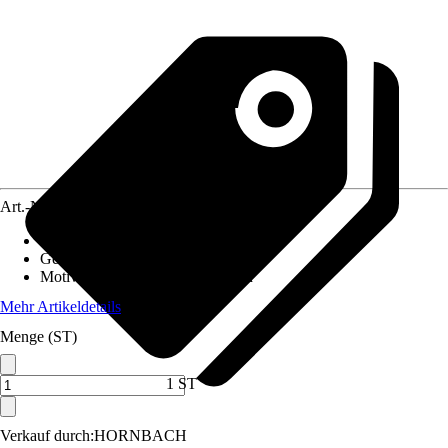
Art.-Nr.
12550797
Material Leinwand
:
Polyester
Gewicht
:
1,5 kg
Motivkategorie
:
Fahrzeuge, Neon
Mehr Artikeldetails
Menge (ST)
1 ST
Verkauf durch:
HORNBACH