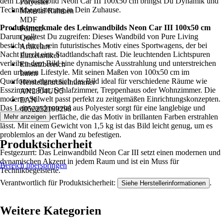
dem Leinwandbild Neon Car III 100x50 cm bringst Du Dynamik und
Polyester
Technikbegeisterung in Dein Zuhause.
Material Rahmen
MDF
Produktmerkmale des Leinwandbilds Neon Car III 100x50 cm
Format
Darum solltest Du zugreifen: Dieses Wandbild von Pure Living
Quer
besticht durch sein futuristisches Motiv eines Sportwagens, der bei
Artikelart
Nacht durch eine Stadtlandschaft rast. Die leuchtenden Lichtspuren
Einzelartikel
verleihen dem Bild eine dynamische Ausstrahlung und unterstreichen
Einsatzbereich
den urbanen Lifestyle. Mit seinen Maßen von 100x50 cm im
Innen
Querformat eignet sich das Bild ideal für verschiedene Räume wie
Herstellerartikelnummer
Esszimmer, Flur, Schlafzimmer, Treppenhaus oder Wohnzimmer. Die
AN2804UU5
moderne Stilwelt passt perfekt zu zeitgemäßen Einrichtungskonzepten.
EAN
Das Leinwandmaterial aus Polyester sorgt für eine langlebige und
4052252199298
pflegeleichte Oberfläche, die das Motiv in brillanten Farben erstrahlen
Mehr anzeigen
lässt. Mit einem Gewicht von 1,5 kg ist das Bild leicht genug, um es
problemlos an der Wand zu befestigen.
Produktsicherheit
Festgezurrt: Das Leinwandbild Neon Car III setzt einen modernen und
dynamischen Akzent in jedem Raum und ist ein Muss für
Bereich überspringen
Technikbegeisterte.
Verantwortlich für Produktsicherheit:
.
Siehe Herstellerinformationen
Weitere Kategorien