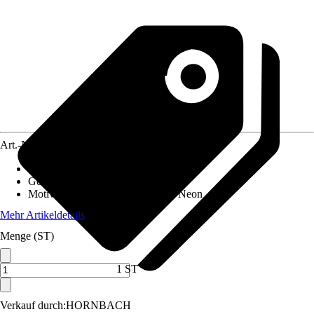
Art.-Nr.
12550765
Material Leinwand
:
Polyester
Gewicht
:
0,4 kg
Motivkategorie
:
Kinder, Gaming, Neon
Mehr Artikeldetails
Menge (ST)
1 ST
Verkauf durch:
HORNBACH