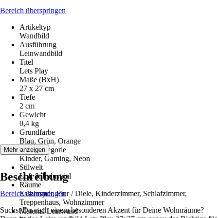
Bereich überspringen
Artikeltyp
Wandbild
Ausführung
Leinwandbild
Titel
Lets Play
Maße (BxH)
27 x 27 cm
Tiefe
2 cm
Gewicht
0,4 kg
Grundfarbe
Blau, Grün, Orange
Motivkategorie
Mehr anzeigen
Kinder, Gaming, Neon
Stilwelt
Beschreibung
Loft & Industrial
Räume
Bereich überspringen
Esszimmer, Flur / Diele, Kinderzimmer, Schlafzimmer,
Treppenhaus, Wohnzimmer
Suchst Du nach einem besonderen Akzent für Deine Wohnräume?
Material Leinwand