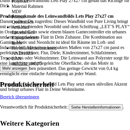
Dann ist das Leinwandbild Lets Play 27x27 cm genau das Richtige für
Polyester
Dich.
Material Rahmen
MDF
Produktmerkmale des Leinwandbilds Lets Play 27x27 cm
Format
Darum solltest Du zugreifen: Dieses Wandbild von Pure Living bringt
Quadratisch
mit seinem leuchtenden Neonbild und dem Schriftzug „LET’S PLAY“
Artikelart
in Orange und Grün sowie einem blauen Gamecontroller ein urbanes
Einzelartikel
und energiegeladenes Flair in Dein Zuhause. Die Kombination aus
Einsatzbereich
Gaming-Motiv und Neonlicht ist ideal für Räume im Loft- und
Innen
Industrial-Stil. Mit seinen kompakten Maßen von 27x27 cm passt es
Herstellerartikelnummer
perfekt in Esszimmer, Flur, Diele, Kinderzimmer, Schlafzimmer,
AN2819Z5
Treppenhaus oder Wohnzimmer. Die Leinwand aus Polyester sorgt für
EAN
eine langlebige und pflegeleichte Oberfläche, die das Motiv in
4052252198970
leuchtenden Farben präsentiert. Das geringe Gewicht von 0,4 kg
Mehr anzeigen
ermöglicht eine einfache Anbringung an jeder Wand.
Produktsicherheit
Festgezurrt: Das Leinwandbild Lets Play setzt einen stilvollen Akzent
und bringt urbanes Flair in Deine Wohnräume.
Bereich überspringen
Verantwortlich für Produktsicherheit:
.
Siehe Herstellerinformationen
Weitere Kategorien