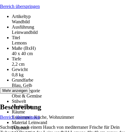
Bereich überspringen
Artikeltyp
Wandbild
Ausführung
Leinwandbild
Titel
Lemons
Maße (BxH)
40 x 40 cm
Tiefe
2,2 cm
Gewicht
0,8 kg
Grundfarbe
Blau, Gelb
Motivkategorie
Mehr anzeigen
Obst & Gemüse
Stilwelt
Beschreibung
Mediterran
Räume
Bereich überspringen
Esszimmer, Küche, Wohnzimmer
Material Leinwand
Suchst Du nach einem Hauch von mediterraner Frische für Dein
Polyester