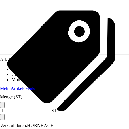
Art.-Nr.
12550778
Material Leinwand
:
Polyester
Gewicht
:
0,8 kg
Motivkategorie
:
Obst & Gemüse
Mehr Artikeldetails
Menge (ST)
1 ST
Verkauf durch:
HORNBACH