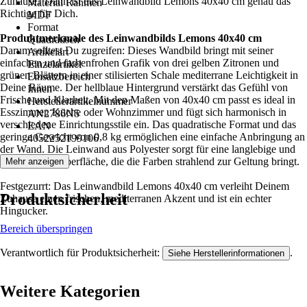
Zuhause? Dann ist das Leinwandbild Lemons 40x40 cm genau das
Material Rahmen
Richtige für Dich.
MDF
Format
Produktmerkmale des Leinwandbilds Lemons 40x40 cm
Quadratisch
Darum solltest Du zugreifen: Dieses Wandbild bringt mit seiner
Artikelart
einfachen und farbenfrohen Grafik von drei gelben Zitronen und
Einzelartikel
grünen Blättern in einer stilisierten Schale mediterrane Leichtigkeit in
Einsatzbereich
Deine Räume. Der hellblaue Hintergrund verstärkt das Gefühl von
Innen
Frische und Klarheit. Mit den Maßen von 40x40 cm passt es ideal in
Herstellerartikelnummer
Esszimmer, Küche oder Wohnzimmer und fügt sich harmonisch in
AN2786N5
verschiedene Einrichtungsstile ein. Das quadratische Format und das
EAN
geringe Gewicht von 0,8 kg ermöglichen eine einfache Anbringung an
4052252199106
der Wand. Die Leinwand aus Polyester sorgt für eine langlebige und
pflegeleichte Oberfläche, die die Farben strahlend zur Geltung bringt.
Mehr anzeigen
Festgezurrt: Das Leinwandbild Lemons 40x40 cm verleiht Deinem
Produktsicherheit
Zuhause einen frischen, mediterranen Akzent und ist ein echter
Hingucker.
Bereich überspringen
Verantwortlich für Produktsicherheit:
.
Siehe Herstellerinformationen
Weitere Kategorien