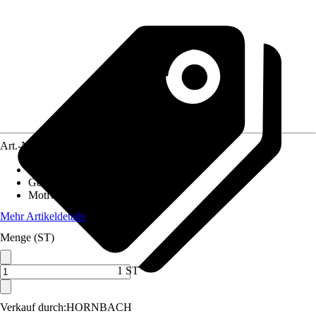
Art.-Nr.
12550819
Material Leinwand
:
Polyester
Gewicht
:
1,1 kg
Motivkategorie
:
Tiere, Hirsch
Mehr Artikeldetails
Menge (ST)
1 ST
Verkauf durch:
HORNBACH