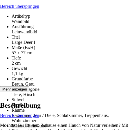
Bereich überspringen
Artikeltyp
Wandbild
Ausführung
Leinwandbild
Titel
Large Deer I
Maße (BxH)
57 x 77 cm
Tiefe
2 cm
Gewicht
1,1 kg
Grundfarbe
Braun, Grau
Motivkategorie
Mehr anzeigen
Tiere, Hirsch
Stilwelt
Beschreibung
Rustikal
Räume
Bereich überspringen
Esszimmer, Flur / Diele, Schlafzimmer, Treppenhaus,
Wohnzimmer
Möchtest Du Deinem Zuhause einen Hauch von Natur verleihen? Mit
Material Leinwand