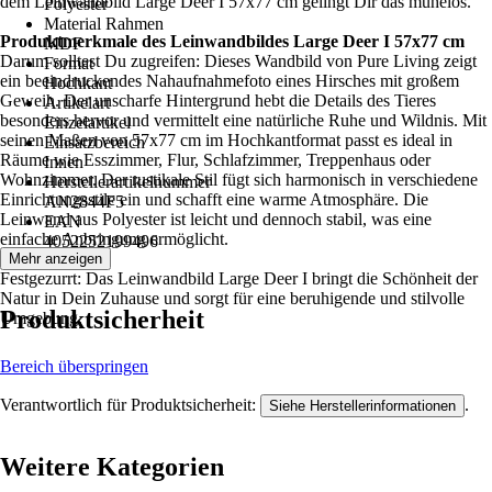
dem Leinwandbild Large Deer I 57x77 cm gelingt Dir das mühelos.
Polyester
Material Rahmen
Produktmerkmale des Leinwandbildes Large Deer I 57x77 cm
MDF
Darum solltest Du zugreifen: Dieses Wandbild von Pure Living zeigt
Format
ein beeindruckendes Nahaufnahmefoto eines Hirsches mit großem
Hochkant
Geweih. Der unscharfe Hintergrund hebt die Details des Tieres
Artikelart
besonders hervor und vermittelt eine natürliche Ruhe und Wildnis. Mit
Einzelartikel
seinen Maßen von 57x77 cm im Hochkantformat passt es ideal in
Einsatzbereich
Räume wie Esszimmer, Flur, Schlafzimmer, Treppenhaus oder
Innen
Wohnzimmer. Der rustikale Stil fügt sich harmonisch in verschiedene
Herstellerartikelnummer
Einrichtungsstile ein und schafft eine warme Atmosphäre. Die
AN2844F5
Leinwand aus Polyester ist leicht und dennoch stabil, was eine
EAN
einfache Anbringung ermöglicht.
4052252199496
Mehr anzeigen
Festgezurrt: Das Leinwandbild Large Deer I bringt die Schönheit der
Natur in Dein Zuhause und sorgt für eine beruhigende und stilvolle
Produktsicherheit
Umgebung.
Bereich überspringen
Verantwortlich für Produktsicherheit:
.
Siehe Herstellerinformationen
Weitere Kategorien