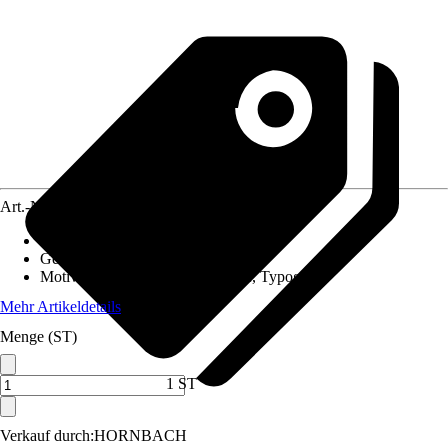
Art.-Nr.
10394388
Material Leinwand
:
Polyester
Gewicht
:
0,8 kg
Motivkategorie
:
Sprüche & Zitate, Typografie
Mehr Artikeldetails
Menge (ST)
1 ST
Verkauf durch:
HORNBACH