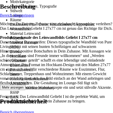
Motivkategorie
Beschreibung
Sprüche & Zitate, Typografie
Stilwelt
Bereich überspringen
Lounge
Räume
Möchtest Du Deinem Zuhause eine einladende Atmosphäre verleihen?
Esszimmer, Flur / Diele, Schlafzimmer, Treppenhaus,
Das Leinwandbild Geliebt I 27x77 cm ist genau das Richtige für Dich.
Wohnzimmer
Material Leinwand
Produktmerkmale des Leinwandbilds Geliebt I 27x77 cm
Polyester
Darum solltest Du zugreifen: Dieses typografische Wandbild von Pure
Material Rahmen
Living bringt mit seinen bunten Schriftzügen auf schwarzem
MDF
Hintergrund positive Botschaften in Dein Zuhause. Mit Aussagen wie
Format
„In diesem Haus sind Freunde immer willkommen“ und „Werden
Hochkant
schöne Momente geteilt“ schafft es eine lebendige und einladende
Artikelart
Atmosphäre. Das Format im Hochkant-Design mit den Maßen 27x77
Einzelartikel
cm eignet sich ideal für verschiedene Räume wie Esszimmer, Flur,
Einsatzbereich
Schlafzimmer, Treppenhaus und Wohnzimmer. Mit einem Gewicht
Innen
von nur 0,8 kg lässt sich das Bild einfach an der Wand anbringen und
Herstellerartikelnummer
flexibel umgestalten. Die Gestaltung im Lounge-Stil fügt sich
AN1020L5
harmonisch in moderne Wohnkonzepte ein und setzt stilvolle Akzente.
Mehr anzeigen
AKN (Artikelkurznummer)
R69P
Festgezurrt: Das Leinwandbild Geliebt I ist die perfekte Wahl, um
EAN
Produktsicherheit
positive Energie und Stil in Dein Zuhause zu bringen.
4052252157861
Bereich überspringen