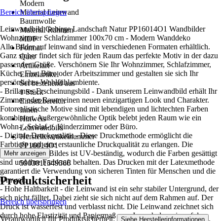
Modern
Bereich überspringen
Material Leinwand
Baumwolle
Leinwandbild Gebirge Landschaft Natur PP16014O1 Wandbilder
Material Rahmen
Wohnzimmer Schlafzimmer 100x70 cm - Modern Wanddeko
MDF
Alle Bilder auf leinwand sind in verschiedenen Formaten erhältlich.
Format
Ganz sicher findet sich für jeden Raum das perfekte Motiv in der dazu
Quer
passenden Größe. Verschönern Sie Ihr Wohnzimmer, Schlafzimmer,
Artikelart
Küche, Flur, Büro oder Arbeitszimmer und gestalten sie sich Ihr
Einzelartikel
persönliches Wohlfühlambiente.
Set bestehend aus
- Brillantes Erscheinungsbild - Dank unserem Leinwandbild erhält Ihr
1 Stück
Zimmer oder Raum einen neuen einzigartigen Look und Charakter.
Einsatzbereich
Fotorealistische Motive sind mit lebendigen und lichtechten Farben
Innen
kombiniert. Außergewöhnliche Optik belebt jeden Raum wie ein
Hinweis
Wohn-/, Schlaf- /, Kinderzimmer oder Büro.
Leinwandbild
- Digitale Druckqualität - Diese Druckmethode ermöglicht die
Herstellerartikelnummer
Farbtiefe und eine erstaunliche Druckqualität zu erlangen. Die
PP16014O1
Oberfläche des Bildes ist UV-beständig, wodurch die Farben gesättigt
Mehr anzeigen
EAN
sind und ihre Farbkraft behalten. Das Drucken mit der Latexmethode
5903011549566
garantiert die Verwendung von sicheren Tinten für Menschen und die
Produktsicherheit
Umwelt.
- Hohe Haltbarkeit - die Leinwand ist ein sehr stabiler Untergrund, der
sich nicht fälltet. Dabei zieht sie sich nicht auf dem Rahmen auf. Der
Bereich überspringen
Druck ist wasserfest und verblasst nicht. Die Leinwand zeichnet sich
durch hohe Elastizität und Papiermaß aus. Je nach dem sie auf den
Verantwortlich für Produktsicherheit:
.
Siehe Herstellerinformationen