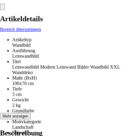
Artikeldetails
Bereich überspringen
Artikeltyp
Wandbild
Ausführung
Leinwandbild
Titel
Leinwandbild Modern Leinwand Bilder Wandbild XXL
Wanddeko
Maße (BxH)
100x70 cm
Tiefe
3 cm
Gewicht
2 kg
Grundfarbe
Grau
Mehr anzeigen
Motivkategorie
Landschaft
Beschreibung
Stilwelt