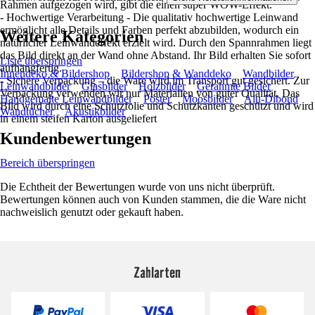
Rahmen aufgezogen wird, gibt die einen super WOW-Effekt.
- Hochwertige Verarbeitung - Die qualitativ hochwertige Leinwand
ermöglicht alle Details und Farben perfekt abzubilden, wodurch ein
Weitere Kategorien
natürlicher Leinwandeffekt erzielt wird. Durch den Spannrahmen liegt
das Bild direkt an der Wand ohne Abstand. Ihr Bild erhalten Sie sofort
Liste überspringen
aufhängfertig.
Innendeko & Bildershop
Bildershop & Wanddeko
Wandbilder
- Sichere Verpackung – die Ware wird im Transport gut gesichert. Zur
Leinwandbilder
Glasbilder
Holzbilder
Gerahmte Bilder
Verpackung verwenden wir nur Materialien von guter Qualität. Das
Handgemalte Leinwandbilder
Poster
Moosbilder
Alu-Dibond
Bild wird durch eine Schutzfolie und Schutzkanten geschützt und wird
Wandtücher
Akustikbilder
in einem steifen Karton ausgeliefert
Kundenbewertungen
Bereich überspringen
Die Echtheit der Bewertungen wurde von uns nicht überprüft.
Bewertungen können auch von Kunden stammen, die die Ware nicht
nachweislich genutzt oder gekauft haben.
Zahlarten