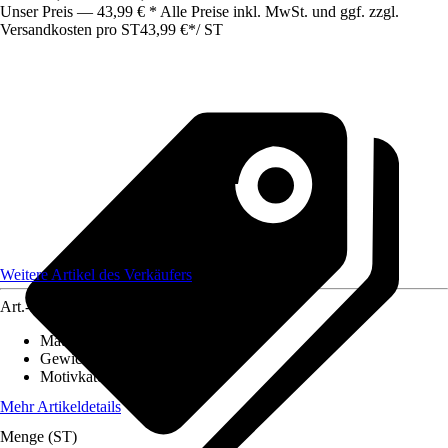
Unser Preis — 43,99 € * Alle Preise inkl. MwSt. und ggf. zzgl.
Versandkosten pro ST
43,99 €
*
/
ST
Weitere Artikel des Verkäufers
Art.-Nr.
12582489
Material Leinwand
:
Baumwolle
Gewicht
:
2 kg
Motivkategorie
:
Landschaft
Mehr Artikeldetails
Menge (ST)