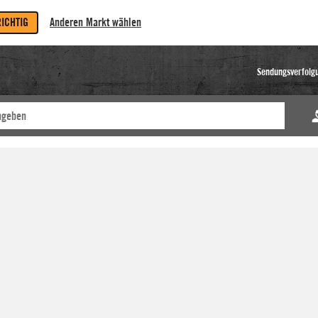
RICHTIG
Anderen Markt wählen
Sendungsverfolg