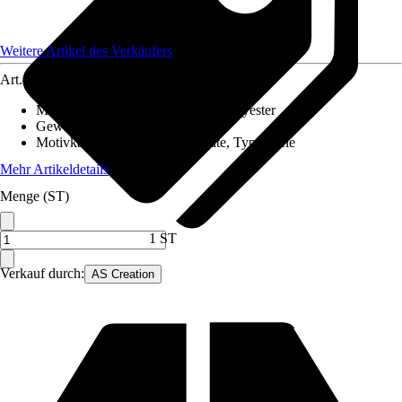
Weitere Artikel des Verkäufers
Art.-Nr.
12631184
Material Leinwand
:
Baumwolle, Polyester
Gewicht
:
1 kg
Motivkategorie
:
Sprüche & Zitate, Typografie
Mehr Artikeldetails
Menge (ST)
1 ST
Verkauf durch:
AS Creation