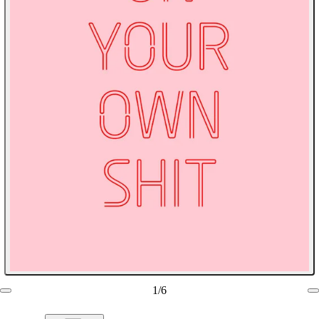
1
/
6