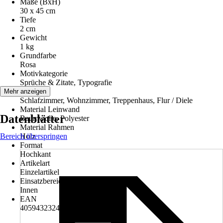
Maße (BxH)
30 x 45 cm
Tiefe
2 cm
Gewicht
1 kg
Grundfarbe
Rosa
Motivkategorie
Sprüche & Zitate, Typografie
Räume
Mehr anzeigen
Schlafzimmer, Wohnzimmer, Treppenhaus, Flur / Diele
Material Leinwand
Datenblätter
Baumwolle, Polyester
Material Rahmen
Bereich überspringen
Holz
Format
Hochkant
Artikelart
Einzelartikel
Einsatzbereich
Innen
EAN
4059432324662