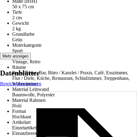
Maße (BxH)
50 x 75 cm
Tiefe
2 cm
Gewicht
2 kg
Grundfarbe
Grün
Motivkategorie
Sport
Stilwelt
Mehr anzeigen
Vintage, Retro
Räume
Datenblätter
Badezimmer, Bar, Büro / Kanzlei / Praxis, Café, Esszimmer,
Flur / Diele, Küche, Restaurant, Schlafzimmer, Treppenhaus,
Bereich überspringen
Wohnzimmer
Material Leinwand
Baumwolle, Polyester
Material Rahmen
Holz
Format
Hochkant
Artikelart
Einzelartikel
Einsatzbereich