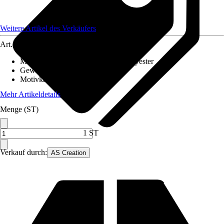
Weitere Artikel des Verkäufers
Art.-Nr.
12628758
Material Leinwand
:
Baumwolle, Polyester
Gewicht
:
2 kg
Motivkategorie
:
Sport
Mehr Artikeldetails
Menge (ST)
1 ST
Verkauf durch:
AS Creation