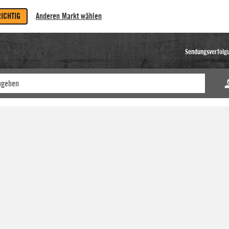
RICHTIG
Anderen Markt wählen
Sendungsverfolg