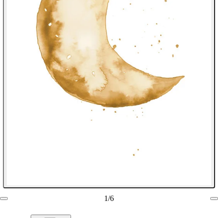
1
/
6