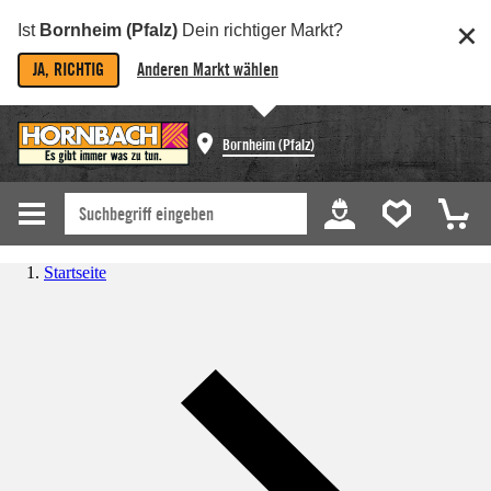
Ist
Bornheim (Pfalz)
Dein richtiger Markt?
JA, RICHTIG
Anderen Markt wählen
Bornheim (Pfalz)
Startseite