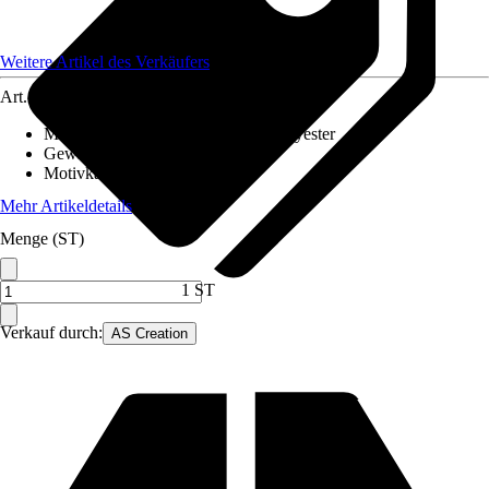
Weitere Artikel des Verkäufers
Art.-Nr.
12631037
Material Leinwand
:
Baumwolle, Polyester
Gewicht
:
3 kg
Motivkategorie
:
Kinder
Mehr Artikeldetails
Menge (ST)
1 ST
Verkauf durch:
AS Creation