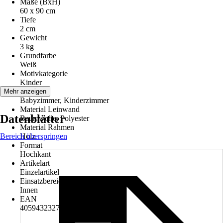
Maße (BxH)
60 x 90 cm
Tiefe
2 cm
Gewicht
3 kg
Grundfarbe
Weiß
Motivkategorie
Kinder
Räume
Mehr anzeigen
Babyzimmer, Kinderzimmer
Material Leinwand
Datenblätter
Baumwolle, Polyester
Material Rahmen
Bereich überspringen
Holz
Format
Hochkant
Artikelart
Einzelartikel
Einsatzbereich
Innen
EAN
4059432327366