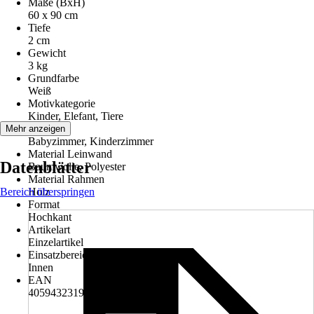
Maße (BxH)
60 x 90 cm
Tiefe
2 cm
Gewicht
3 kg
Grundfarbe
Weiß
Motivkategorie
Kinder, Elefant, Tiere
Räume
Mehr anzeigen
Babyzimmer, Kinderzimmer
Material Leinwand
Datenblätter
Baumwolle, Polyester
Material Rahmen
Bereich überspringen
Holz
Format
Hochkant
Artikelart
Einzelartikel
Einsatzbereich
Innen
EAN
4059432319309