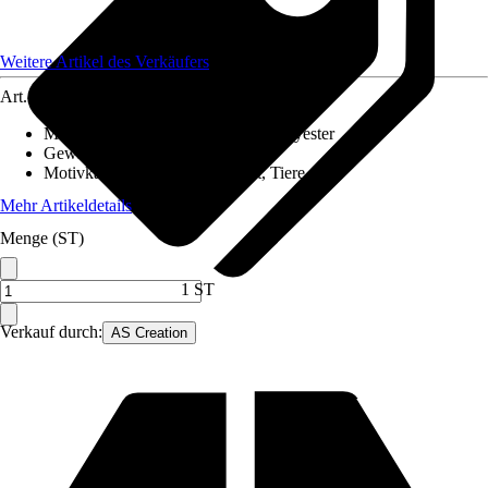
Weitere Artikel des Verkäufers
Art.-Nr.
12631058
Material Leinwand
:
Baumwolle, Polyester
Gewicht
:
3 kg
Motivkategorie
:
Kinder, Elefant, Tiere
Mehr Artikeldetails
Menge (ST)
1 ST
Verkauf durch:
AS Creation