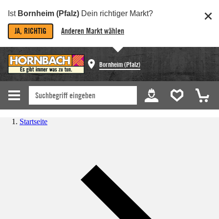
Ist
Bornheim (Pfalz)
Dein richtiger Markt?
JA, RICHTIG
Anderen Markt wählen
Bornheim (Pfalz)
Startseite