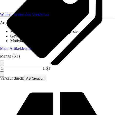
Weitere Artikel des Verkäufers
Art.-Nr.
12631260
Material Leinwand
:
Baumwolle, Polyester
Gewicht
:
2 kg
Motivkategorie
:
Kinder
Mehr Artikeldetails
Menge (ST)
1 ST
Verkauf durch:
AS Creation