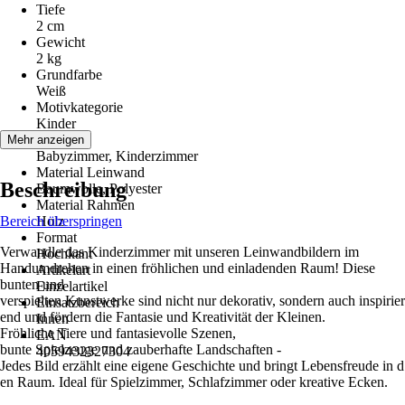
Tiefe
2 cm
Gewicht
2 kg
Grundfarbe
Weiß
Motivkategorie
Kinder
Räume
Mehr anzeigen
Babyzimmer, Kinderzimmer
Material Leinwand
Beschreibung
Baumwolle, Polyester
Material Rahmen
Bereich überspringen
Holz
Format
Verwandle das Kinderzimmer mit unseren Leinwandbildern im
Hochkant
Handumdrehen in einen fröhlichen und einladenden Raum! Diese
Artikelart
bunten und
Einzelartikel
verspielten Kunstwerke sind nicht nur dekorativ, sondern auch inspirier
Einsatzbereich
end und fördern die Fantasie und Kreativität der Kleinen.
Innen
Fröhliche Tiere und fantasievolle Szenen,
EAN
bunte Spielzeuge und zauberhafte Landschaften -
4059432327304
Jedes Bild erzählt eine eigene Geschichte und bringt Lebensfreude in d
en Raum. Ideal für Spielzimmer, Schlafzimmer oder kreative Ecken.