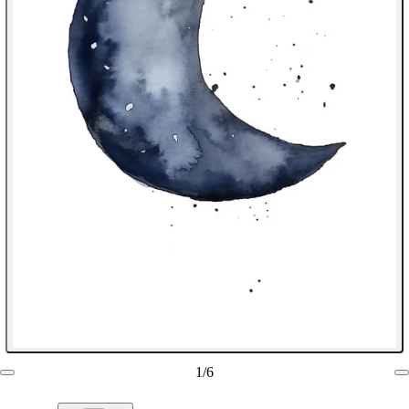
1
/
6