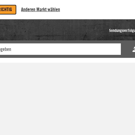
RICHTIG
Anderen Markt wählen
Sendungsverfolg