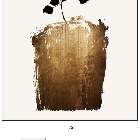
1
/
6