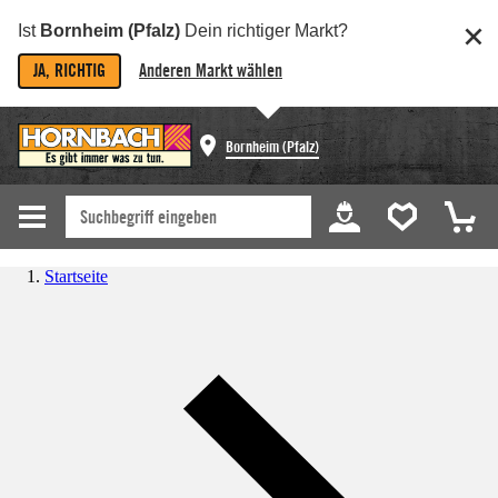
Ist
Bornheim (Pfalz)
Dein richtiger Markt?
JA, RICHTIG
Anderen Markt wählen
Bornheim (Pfalz)
Startseite