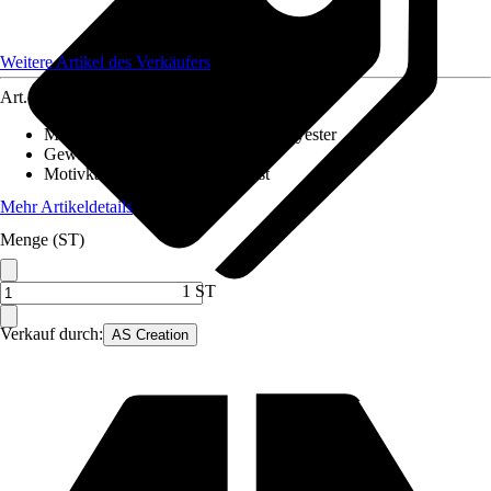
Weitere Artikel des Verkäufers
Art.-Nr.
12628867
Material Leinwand
:
Baumwolle, Polyester
Gewicht
:
1,5 kg
Motivkategorie
:
Abstrakte Kunst
Mehr Artikeldetails
Menge (ST)
1 ST
Verkauf durch:
AS Creation