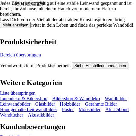
Jedes Bild wird sorgfältig auf eine stabile Leinwand gespannt und ist
4059432312225
bereit, Ihr Zuhause mit einem Hauch von modernem Flair zu
bereichern.
Lass Dich von der Vielfalt der abstrakten Kunst inspirieren, bring
Farbe und Kreativität in dein Leben und finde das perfekte Wandbild!
Mehr anzeigen
Produktsicherheit
Bereich überspringen
Verantwortlich für Produktsicherheit:
.
Siehe Herstellerinformationen
Weitere Kategorien
Liste überspringen
Innendeko & Bildershop
Bildershop & Wanddeko
Wandbilder
Leinwandbilder
Glasbilder
Holzbilder
Gerahmte Bilder
Handgemalte Leinwandbilder
Poster
Moosbilder
Alu-Dibond
Wandtücher
Akustikbilder
Kundenbewertungen