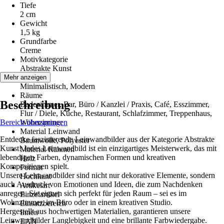
Tiefe
2 cm
Gewicht
1,5 kg
Grundfarbe
Creme
Motivkategorie
Abstrakte Kunst
Stilwelt
Mehr anzeigen
Minimalistisch, Modern
Räume
Beschreibung
Badezimmer, Bar, Büro / Kanzlei / Praxis, Café, Esszimmer,
Flur / Diele, Küche, Restaurant, Schlafzimmer, Treppenhaus,
Bereich überspringen
Wohnzimmer
Material Leinwand
Entdecke faszinierende Leinwandbilder aus der Kategorie Abstrakte
Baumwolle, Polyester
Kunst! Jedes Leinwandbild ist ein einzigartiges Meisterwerk, das mit
Material Rahmen
lebendigen Farben, dynamischen Formen und kreativen
Holz
Kompositionen spielt.
Format
Unsere Leinwandbilder sind nicht nur dekorative Elemente, sondern
Hochkant
auch Ausdruck von Emotionen und Ideen, die zum Nachdenken
Artikelart
anregen. Sie eignen sich perfekt für jeden Raum – sei es im
Einzelartikel
Wohnzimmer, im Büro oder in einem kreativen Studio.
Einsatzbereich
Hergestellt aus hochwertigen Materialien, garantieren unsere
Innen
Leinwandbilder Langlebigkeit und eine brillante Farbwiedergabe.
EAN