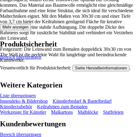
kommen. Das Material aus Baumwolle ermöglicht eine gleichmäßige
Farbaufnahme und eine feine Struktur, die sich ideal für verschiedene
Maltechniken eignet. Mit den Maßen von 30x30 cm und einer Tiefe
von 3,7 cm bietet der Keilrahmen genügend Fläche für kreative
Entfaltung und eine stabile Aufhängung. Die doppelte Dicke des
Mehr anzeigen
Rahmens sorgt für zusätzliche Stabilität und verhindert ein Verziehen
der Leinwand.
Produktsicherheit
Festgezurrt: Die Leinwand zum Bemalen doppeldick 30x30 cm von
The Wall ist die perfekte Wahl für langlebige und beeindruckende
Bereich überspringen
Kunstwerke.
Verantwortlich für Produktsicherheit:
.
Siehe Herstellerinformationen
Weitere Kategorien
Liste überspringen
Innendeko & Bildershop
Künstlerbedarf & Bastelbedarf
Künstlerzubehör
Keilrahmen zum Bemalen
Werkzeuge für Künstler
Malkartons
Malblöcke
Staffeleien
Kundenbewertungen
Bereich überspringen