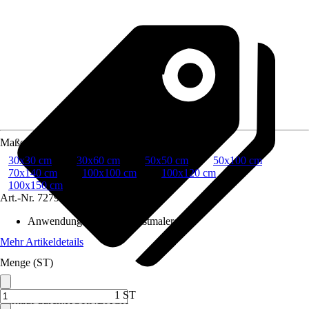
Maße
30x30 cm
30x60 cm
50x50 cm
50x100 cm
70x140 cm
100x100 cm
100x120 cm
100x150 cm
Art.-Nr.
7279189
Anwendungsbereich
:
Kunstmalerei
Mehr Artikeldetails
Menge (ST)
1 ST
Verkauf durch:
HORNBACH