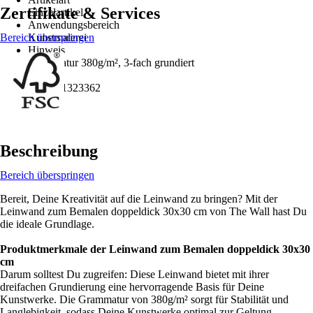
Zertifikate & Services
Einzelartikel
Anwendungsbereich
Bereich überspringen
Kunstmalerei
Hinweis
Grammatur 380g/m², 3-fach grundiert
EAN
4250101323362
Beschreibung
Bereich überspringen
Bereit, Deine Kreativität auf die Leinwand zu bringen? Mit der
Leinwand zum Bemalen doppeldick 30x30 cm von The Wall hast Du
die ideale Grundlage.
Produktmerkmale der Leinwand zum Bemalen doppeldick 30x30
cm
Darum solltest Du zugreifen: Diese Leinwand bietet mit ihrer
dreifachen Grundierung eine hervorragende Basis für Deine
Kunstwerke. Die Grammatur von 380g/m² sorgt für Stabilität und
Langlebigkeit, sodass Deine Kunstwerke optimal zur Geltung