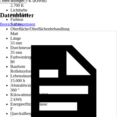
Lichtfarbe K (Kelvin)
Mehr anzeigen
2.700 K
Lichtfarbe
Datenblätter
Warmweiß
Farbton
Bereich überspringen
Farblos
Oberfläche/Oberflächenbehandlung
Matt
Länge
33 mm
Durchmesser
35 mm
Farbwiedergabe (Ra)
80
Bauform
Reflektorform
Lebensdauer
15.000 h
Abstrahlwinkel
360 °
Kilowattstunden/1000h
2 kWh
Energieeffizienzklasse
F
Quecksilbergehalt d. Lampe