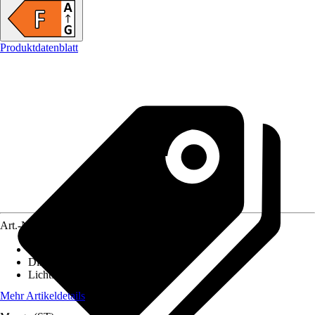
Produktdatenblatt
Art.-Nr.
12200082
Lebensdauer
:
15.000 h
Dimmbar
:
Nein
Lichtfarbe
:
Warmweiß
Mehr Artikeldetails