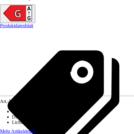
Produktdatenblatt
Art.-Nr.
10487739
Lebensdauer
:
15.000 h
Dimmbar
:
Ja
Lichtfarbe
:
Neutralweiß
Mehr Artikeldetails