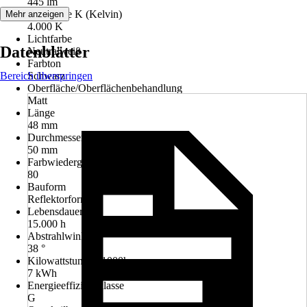
445 lm
Lichtfarbe K (Kelvin)
Mehr anzeigen
4.000 K
Lichtfarbe
Datenblätter
Neutralweiß
Farbton
Bereich überspringen
Schwarz
Oberfläche/Oberflächenbehandlung
Matt
Länge
48 mm
Durchmesser
50 mm
Farbwiedergabe (Ra)
80
Bauform
Reflektorform
Lebensdauer
15.000 h
Abstrahlwinkel
38 °
Kilowattstunden/1000h
7 kWh
Energieeffizienzklasse
G