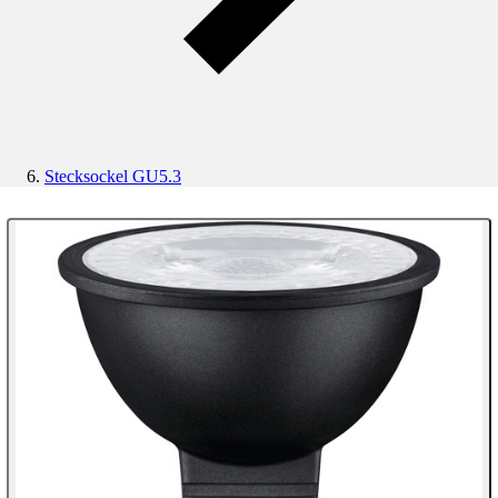
Stecksockel GU5.3