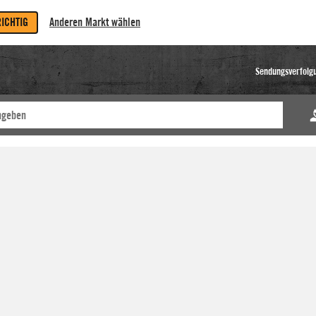
RICHTIG
Anderen Markt wählen
Sendungsverfolg