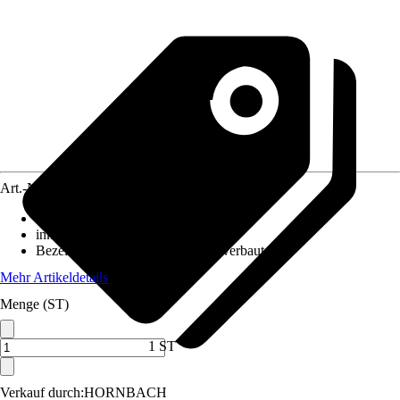
Art.-Nr.
10509114
Ausführung
:
LED Panel
inklusive Leuchtmittel
:
Ja
Bezeichnung Fassung
:
LED fest verbaut
Mehr Artikeldetails
Menge (ST)
1 ST
Verkauf durch:
HORNBACH