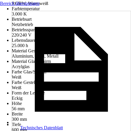
Bereich überspringen
RGBW, Warmweiß
Farbtemperatur
3.000 K
Betriebsart
Netzbetrieb
Betriebsspannung
220/240 V
Lebensdauer Leuchtmittel
25.000 h
Material Gestell
Aluminium, Stahl, Metall
Material Glas/Schirm
Acrylglas
Farbe Glas/Schirm
Weiß
Farbe Gestell
Weiß
Form der Leuchte
Eckig
Höhe
56 mm
Breite
300 mm
Tiefe
Technisches Datenblatt
600 mm