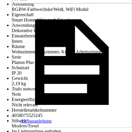
Ausstattung
RGBW-Farbwechsler/Weiß, WiFi Modul
Eigenschaft
Smart Home-fähig nach Erweiterung
Anwendung
Dekorative Beleuchtung
Einsatzbereich
Innen
Räume
Wohnzimmer, Esszimmer, Küche, Arbeitszimmer
Serie
Planon Plus
Schutzart
IP 20
Gewicht
2,19 kg
Trafo notwendig
Nein
Energieeffizienzklasse
Nicht relevant
Herstellerartikelnummer
4058075525245
Stilwelt
Aufbauanleitung
Modern/Trend
Im Lieferumfang enthalten