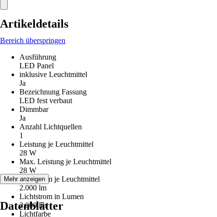
Artikeldetails
Bereich überspringen
Ausführung
LED Panel
inklusive Leuchtmittel
Ja
Bezeichnung Fassung
LED fest verbaut
Dimmbar
Ja
Anzahl Lichtquellen
1
Leistung je Leuchtmittel
28 W
Max. Leistung je Leuchtmittel
28 W
Lichtstrom je Leuchtmittel
Mehr anzeigen
2.000 lm
Lichtstrom in Lumen
Datenblätter
2.000 lm
Lichtfarbe