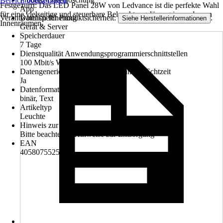
Bereich überspringen
Festgezurrt: Das LED Panel 28W von Ledvance ist die perfekte Wahl
App
für eine vielseitige und steuerbare Beleuchtungslösung in modernen
Verantwortlich für Produktsicherheit:
.
Datenspeicherung
Siehe Herstellerinformationen
Innenräumen.
Gerät & Server
Speicherdauer
7 Tage
Dienstqualität Anwendungsprogrammierschnittstellen
100 Mbit/s WiFi 2,4GHz
Datengenerierung kontinuierlich und in Echtzeit
Ja
Datenformat
binär, Text
Artikeltyp
Leuchte
Hinweis zur Entsorgung
Bitte beachte die Hinweise zur Entsorgung
EAN
4058075525245