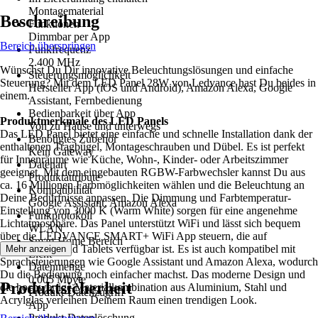
Montagematerial
Beschreibung
Funktionen
Dimmbar per App
Bereich überspringen
Funkfrequenz
2.400 MHz
Wünschst Du Dir innovative Beleuchtungslösungen und einfache
Steuerungsmöglichkeit
Steuerung? Mit dem LED Panel 28W von Ledvance hast Du beides in
Hersteller App (iOS und Android), Amazon Alexa, Google
einem.
Assistant, Fernbedienung
Bedienbarkeit über App
Produktmerkmale des LED Panels
Von zu Hause und unterwegs
Das LED Panel bietet eine einfache und schnelle Installation dank der
Benötigtes Zubehör
enthaltenen Tragbügel, Montageschrauben und Dübel. Es ist perfekt
Kein Gateway
für Innenräume wie Küche, Wohn-, Kinder- oder Arbeitszimmer
Datenart
geeignet. Mit dem eingebauten RGBW-Farbwechsler kannst Du aus
Produktattribute
ca. 16 Millionen Farbmöglichkeiten wählen und die Beleuchtung an
Kompatibilität
Deine Bedürfnisse anpassen. Die Dimmung und Farbtemperatur-
Google Assistant, Amazon Alexa
Einstellung von 3000 K (Warm White) sorgen für eine angenehme
Funkprotokoll
Lichtatmosphäre. Das Panel unterstützt WiFi und lässt sich bequem
WLAN
über die LEDVANCE SMART+ WiFi App steuern, die auf
Smart Home Bereich
Smartphones und Tablets verfügbar ist. Es ist auch kompatibel mit
Mehr anzeigen
Licht
Sprachsteuerungen wie Google Assistant und Amazon Alexa, wodurch
Datenmenge
Du die Bedienung noch einfacher machst. Das moderne Design und
0,005 Mbyte
Produktsicherheit
die hochwertige Materialkombination aus Aluminium, Stahl und
Produkt-Datenzugriff
Acrylglas verleihen Deinem Raum einen trendigen Look.
App
Produkt-Datenlöschung