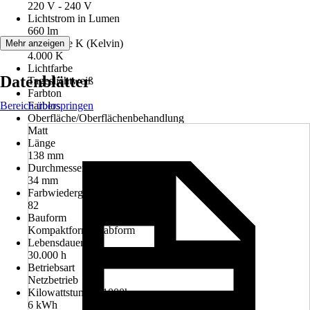
220 V - 240 V
Lichtstrom in Lumen
660 lm
Lichtfarbe K (Kelvin)
Mehr anzeigen
4.000 K
Lichtfarbe
Datenblätter
Tageslichtweiß
Farbton
Bereich überspringen
Farblos
Oberfläche/Oberflächenbehandlung
Matt
Länge
138 mm
Durchmesser
34 mm
Farbwiedergabe (Ra)
82
Bauform
Kompaktform, Stabform
Lebensdauer
30.000 h
Betriebsart
Netzbetrieb
Kilowattstunden/1000h
6 kWh