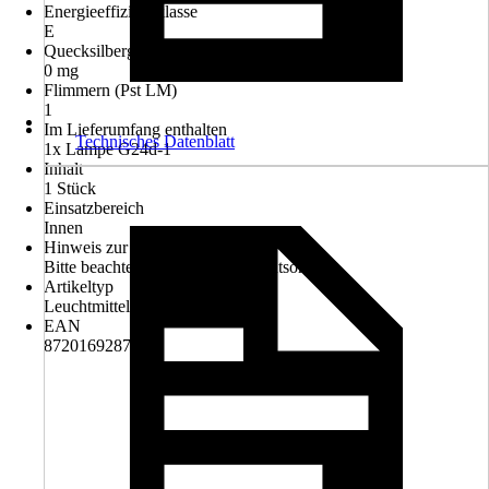
Energieeffizienzklasse
E
Quecksilbergehalt d. Lampe
0 mg
Flimmern (Pst LM)
1
Im Lieferumfang enthalten
Technisches Datenblatt
1x Lampe G24d-1
Inhalt
1 Stück
Einsatzbereich
Innen
Hinweis zur Entsorgung
Bitte beachte die Hinweise zur Entsorgung
Artikeltyp
Leuchtmittel
EAN
8720169287525