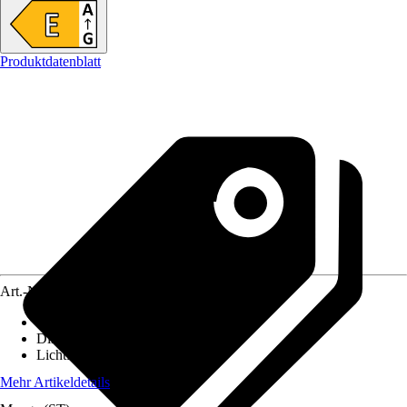
Produktdatenblatt
Art.-Nr.
12184676
Lebensdauer
:
30.000 h
Dimmbar
:
Nein
Lichtfarbe
:
Tageslichtweiß
Mehr Artikeldetails