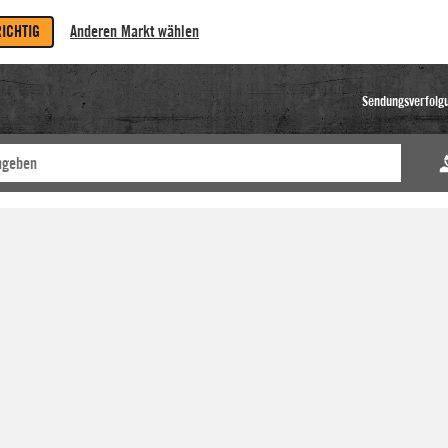
RICHTIG
Anderen Markt wählen
Sendungsverfolg