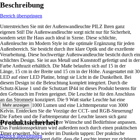
Beschreibung
Bereich überspringen
Unterstreichen Sie mit der Außenwandleuchte PILZ Ihren ganz
eigenen Stil! Die Außenwandleuchte sorgt nicht nur für Sicherheit,
sondern setzt Ihr Haus auch ideal in Szene. Diese schlichte,
Außenleuchte im Modern Style ist die optimale Ergänzung für jeden
Außenbereich. Sie besticht durch ihre klare Optik und die exzellente
Verarbeitung. Diese hochwertige Außenwandleuchte besticht durch ein
schlichtes Design. Sie ist aus Metall und Kunststoff gefertigt und in der
Farbe Anthrazit erhältlich. Die Maße belaufen sich auf 15 in der
Länge, 15 cm in der Breite und 15 cm in der Höhe. Ausgestattet mit 30
LED auf einer LED Platine, bringt sie Licht in die Dunkelheit. Bei
diesem Design ist die Beleuchtung komplett integriert. Durch die
Schutz-Klasse 1 und die Schutzart IP44 ist dieses Produkt bestens für
den Gebrauch im Freien geeignet. Die Leuchte ist für den Anschluss
an das Stromnetz konzipiert. Die 9 Watt starke Leuchte hat eine
Lichtstärke von 1000 Lumen und eine Lichttemperatur von 3000
Mehr anzeigen
Kelvin. Entdecken Sie die Vorzüge der CCT- und RGB-Steuerung!
Die Farben und die Farbtemperatur der Leuchte lassen sich ganz
Produktsicherheit
einfach und komfortabel an Ihre Wünsche und Bedürfnisse anpassen.
Das Funktionsspektrum wird außerdem noch durch einen praktischen
Timer erweitert. Nie wieder im Dunkeln tappen: Der praktische
Bereich überspringen
Dämmerungssensor sorgt dafür, dass die Leuchte immer zur richtigen