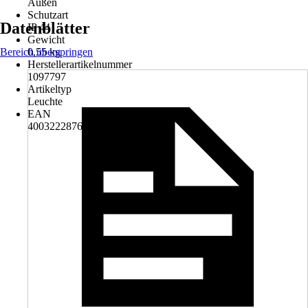
Außen
Schutzart
Datenblätter
IP 44
Gewicht
Bereich überspringen
0,55 kg
Herstellerartikelnummer
1097797
Artikeltyp
Leuchte
EAN
4003222876619