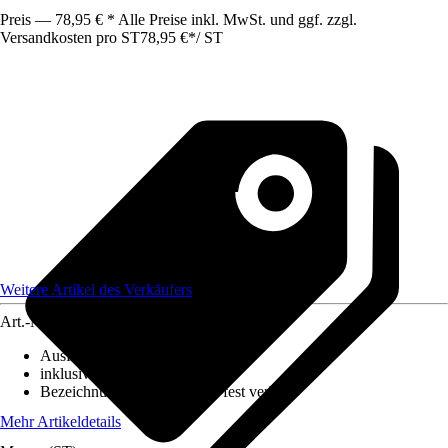
Preis — 78,95 € * Alle Preise inkl. MwSt. und ggf. zzgl.
Versandkosten pro ST
78,95 €
*
/
ST
Weitere Artikel des Verkäufers
Art.-Nr.
12606400
Ausführung
:
Wandleuchte
inklusive Leuchtmittel
:
Ja
Bezeichnung Fassung
:
LED fest verbaut
Mehr Artikeldetails