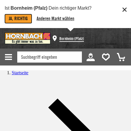
Ist
Bornheim (Pfalz)
Dein richtiger Markt?
JA, RICHTIG
Anderen Markt wählen
Bornheim (Pfalz)
Startseite