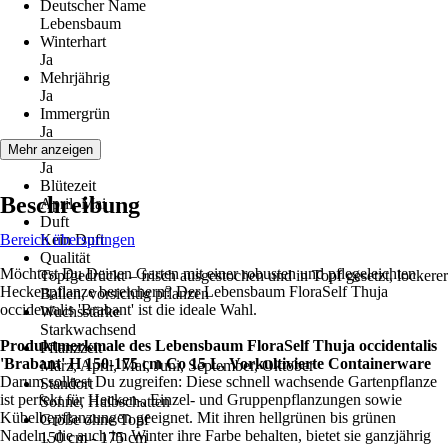
Deutscher Name
Lebensbaum
Winterhart
Ja
Mehrjährig
Ja
Immergrün
Ja
Blüte
Mehr anzeigen
Ja
Blütezeit
Beschreibung
April, Mai
Duft
Bereich überspringen
Kein Duft
Qualität
Möchtest Du Deinen Garten mit einer robusten und pflegeleichten
Topfgedrückt – frisch ausgestochen und in Topf gesetzt, lockerer
Heckenpflanze bereichern? Der Lebensbaum FloraSelf Thuja
Ballen, vorsichtig pflanzen
occidentalis 'Brabant' ist die ideale Wahl.
Wuchsstärke
Starkwachsend
Produktmerkmale des Lebensbaum FloraSelf Thuja occidentalis
Pflanzzeit
'Brabant' H 150-175 cm Co 15 L, Vorkultivierte Containerware
März, April, Mai, Juni, September, Oktober
Darum solltest Du zugreifen: Diese schnell wachsende Gartenpflanze
Standort
ist perfekt für Hecken-, Einzel- und Gruppenpflanzungen sowie
Sonne, Halbschatten
Kübelbepflanzungen geeignet. Mit ihren hellgrünen bis grünen
Größe ohne Topf
Nadeln, die auch im Winter ihre Farbe behalten, bietet sie ganzjährig
150 cm - 175 cm