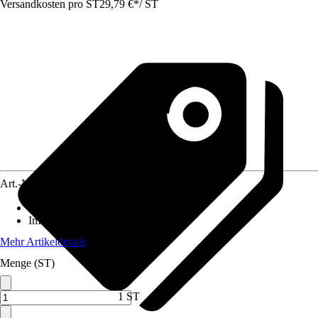
Versandkosten pro ST
29,79 €
*
/
ST
Art.-Nr.
10730405
Standort
:
Sonne, Halbschatten
Immergrün
:
Ja
Mehr Artikeldetails
Menge (ST)
1 ST