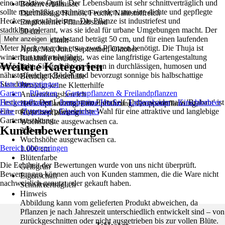
eine attraktive Optik. Der Lebensbaum ist sehr schnittverträglich und
Bodenverhältnisse
sollte regelmäßig geschnitten werden, um eine dichte und gepflegte
Durchlässig, Humos, Feucht, Nährstoffreich
Hecke zu gewährleisten. Die Pflanze ist industriefest und
Empfohlener Pflanzabstand
stadtklimatolerant, was sie ideal für urbane Umgebungen macht. Der
50 cm
empfohlene Pflanzabstand beträgt 50 cm, und für einen laufenden
Mehr anzeigen
Pflanzenschnitt
Meter Hecke werden etwa zwei Pflanzen benötigt. Die Thuja ist
April, Mai, Juni, September, Oktober
winterhart und mehrjährig, was eine langfristige Gartengestaltung
Rankhilfe benötigt
Weitere Kategorien
ermöglicht. Sie gedeiht am besten in durchlässigen, humosen und
Nein
nährstoffreichen Böden und bevorzugt sonnige bis halbschattige
Benötigt Kletterhilfe
Standorte.
Liste überspringen
Benötigt keine Kletterhilfe
Garten
Pflanzen
Gartenpflanzen & Freilandpflanzen
Anwendungsbereich
Festgezurrt: Der Lebensbaum FloraSelf Thuja occidentalis 'Brabant' ist
Heckenpflanzen
Immergrüne Hecke
Lebensbaum
Kirschlorbeer
Heckenpflanzung, Einzelpflanzung, Gruppenpflanzung,
eine robuste und pflegeleichte Wahl für eine attraktive und langlebige
Eibe
Zypresse
Glanzmispel
Kübelbepflanzung
Gartengestaltung.
Wuchsbreite ausgewachsen ca.
Kundenbewertungen
300 cm
Wuchshöhe ausgewachsen ca.
Bereich überspringen
1.000 cm
Blütenfarbe
Die Echtheit der Bewertungen wurde von uns nicht überprüft.
Gelbgrün
Bewertungen können auch von Kunden stammen, die die Ware nicht
Eigenschaft
nachweislich genutzt oder gekauft haben.
Schnittverträglich
Hinweis
Abbildung kann vom gelieferten Produkt abweichen, da
Pflanzen je nach Jahreszeit unterschiedlich entwickelt sind – von
zurückgeschnitten oder nicht ausgetrieben bis zur vollen Blüte.