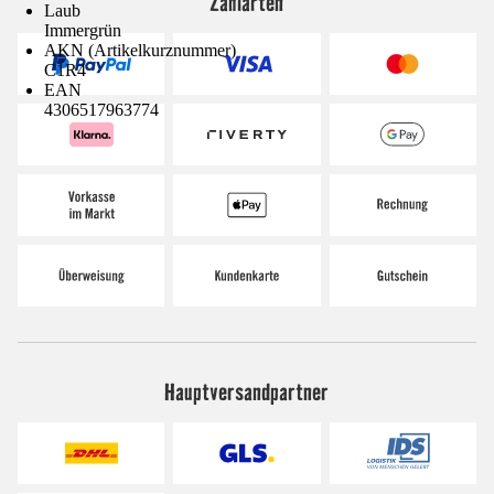
Zahlarten
Laub
Immergrün
AKN (Artikelkurznummer)
C1R4
EAN
4306517963774
Hauptversandpartner