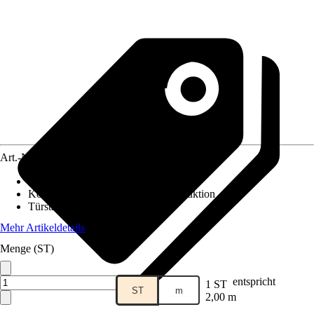
Art.-Nr.
5651969
Ausführung
:
Lauf- und Führungsprofil
Konstruktion
:
Innenliegende Konstruktion
Türstärke
:
18 mm - 24 mm
Mehr Artikeldetails
Menge (ST)
entspricht
1 ST
ST
m
2,00 m