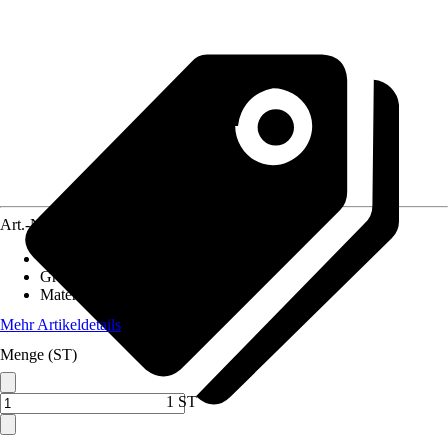
Art.-Nr.
10314583
Artikeltyp
:
Laterne
Grundfarbe
:
Silber, Holz
Material
:
Holz
Mehr Artikeldetails
Menge (ST)
1 ST