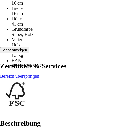
16 cm
Breite
16 cm
Höhe
41 cm
Grundfarbe
Silber, Holz
Material
Holz
Gewicht
Mehr anzeigen
1,3 kg
EAN
Zertifikate & Services
4306517525637
Bereich überspringen
Beschreibung