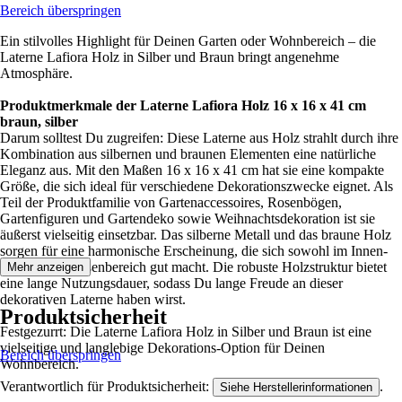
Bereich überspringen
Ein stilvolles Highlight für Deinen Garten oder Wohnbereich – die
Laterne Lafiora Holz in Silber und Braun bringt angenehme
Atmosphäre.
Produktmerkmale der Laterne Lafiora Holz 16 x 16 x 41 cm
braun, silber
Darum solltest Du zugreifen: Diese Laterne aus Holz strahlt durch ihre
Kombination aus silbernen und braunen Elementen eine natürliche
Eleganz aus. Mit den Maßen 16 x 16 x 41 cm hat sie eine kompakte
Größe, die sich ideal für verschiedene Dekorationszwecke eignet. Als
Teil der Produktfamilie von Gartenaccessoires, Rosenbögen,
Gartenfiguren und Gartendeko sowie Weihnachtsdekoration ist sie
äußerst vielseitig einsetzbar. Das silberne Metall und das braune Holz
sorgen für eine harmonische Erscheinung, die sich sowohl im Innen-
als auch im Außenbereich gut macht. Die robuste Holzstruktur bietet
Mehr anzeigen
eine lange Nutzungsdauer, sodass Du lange Freude an dieser
dekorativen Laterne haben wirst.
Produktsicherheit
Festgezurrt: Die Laterne Lafiora Holz in Silber und Braun ist eine
vielseitige und langlebige Dekorations-Option für Deinen
Bereich überspringen
Wohnbereich.
Verantwortlich für Produktsicherheit:
.
Siehe Herstellerinformationen