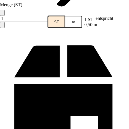
Menge (ST)
entspricht
1 ST
Verkauf durch:
HORNBACH
ST
m
0,50 m