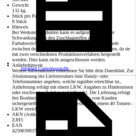
Gewicht
132 kg
Stück pro Palette
8 Stück
Hinweis
Bei Werksteinprodukten kann es aufgrund natürlicher
Schwankungen in den Zuschlagstoffen zu leichten
Farbabweichungen kommen. Es kann Farbunterschiede
zwischen den L-Steinen und den L-Stein-Ecken geben, da sie
mit zwei verschiedenen Produktionsverfahren hergestellt
werden. Dies kann nicht ausgeschlossen werden.
Anlieferhinweis
Infoblatt Gartenbaustoffe
Weitere Informationen entnehmen Sie bitte dem Datenblatt. Zur
Abstimmung des Liefertermines bitte Handy- oder
Telefonnummer angeben, welche tagsüber erreichbar ist.,
Anlieferung erfolgt mit einem LKW, Angaben zu Hindernissen
oder erschwerter Zufahrt sind hilfreich!, Die Lieferung erfolgt
frei Bordsteinkante, Vor Bestellung muss vom Kunden
sichergestellt sein, dass die Entladestelle mit einem 40 Tonnen -
LKW erreichbar ist.
AKN (Artikelkurznummer)
ZJH5
EAN
4250039937112