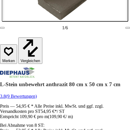
1
/
6
Vergleichen
L-Stein unbewehrt anthrazit 80 cm x 50 cm x 7 cm
3.8
(9 Bewertungen)
Preis — 54,95 € * Alle Preise inkl. MwSt. und ggf. zzgl.
Versandkosten pro ST
54,95 €
*
/
ST
Entspricht 109,90 € pro m
(
109,90 €
/
m
)
Bei Abnahme von 8 ST: