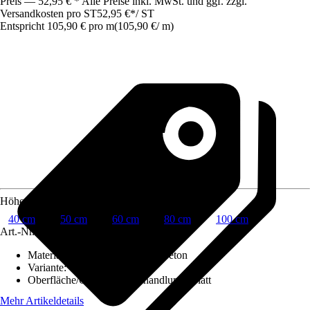
Preis — 52,95 € * Alle Preise inkl. MwSt. und ggf. zzgl.
Versandkosten pro ST
52,95 €
*
/
ST
Entspricht 105,90 € pro m
(
105,90 €
/
m
)
Höhe
40 cm
50 cm
60 cm
80 cm
100 cm
Art.-Nr.
10245241
Materialspezifizierung
:
Normalbeton
Variante
:
Unbewehrt
Oberfläche/Oberflächenbehandlung
:
Glatt
Mehr Artikeldetails