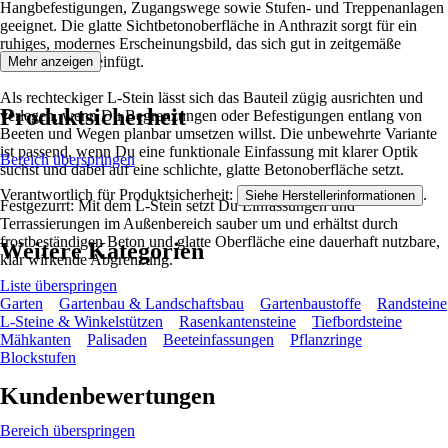
Hangbefestigungen, Zugangswege sowie Stufen- und Treppenanlagen
geeignet. Die glatte Sichtbetonoberfläche in Anthrazit sorgt für ein
ruhiges, modernes Erscheinungsbild, das sich gut in zeitgemäße
Außenanlagen einfügt.
Mehr anzeigen
Als rechteckiger L-Stein lässt sich das Bauteil zügig ausrichten und
Produktsicherheit
verlegen, wenn Du Begrenzungen oder Befestigungen entlang von
Beeten und Wegen planbar umsetzen willst. Die unbewehrte Variante
ist passend, wenn Du eine funktionale Einfassung mit klarer Optik
Bereich überspringen
suchst und dabei auf eine schlichte, glatte Betonoberfläche setzt.
Verantwortlich für Produktsicherheit:
.
Siehe Herstellerinformationen
Festgezurrt: Mit dem L-Stein setzt Du Einfassungen und
Terrassierungen im Außenbereich sauber um und erhältst durch
frostbeständigen Beton und glatte Oberfläche eine dauerhaft nutzbare,
Weitere Kategorien
klar wirkende Abgrenzung.
Liste überspringen
Garten
Gartenbau & Landschaftsbau
Gartenbaustoffe
Randsteine
L-Steine & Winkelstützen
Rasenkantensteine
Tiefbordsteine
Mähkanten
Palisaden
Beeteinfassungen
Pflanzringe
Blockstufen
Kundenbewertungen
Bereich überspringen