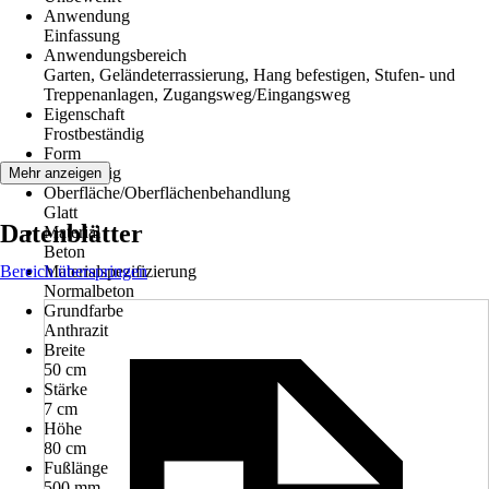
Anwendung
Einfassung
Anwendungsbereich
Garten, Geländeterrassierung, Hang befestigen, Stufen- und
Treppenanlagen, Zugangsweg/Eingangsweg
Eigenschaft
Frostbeständig
Form
Rechteckig
Mehr anzeigen
Oberfläche/Oberflächenbehandlung
Glatt
Datenblätter
Material
Beton
Bereich überspringen
Materialspezifizierung
Normalbeton
Grundfarbe
Anthrazit
Breite
50 cm
Stärke
7 cm
Höhe
80 cm
Fußlänge
500 mm